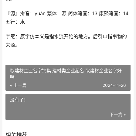
『源』拼音：yuán 繁体：源 简体笔画：13 康熙笔画：14
五行：水
字意：原字仿本义是指水流开始的地方。后引申指事物的
来源。
取建材企业名字锦集 建材类企业起名 取建材企业名字好
吗
« 上一篇
2024-11-26
没有了！
下一篇 »
相关推荐