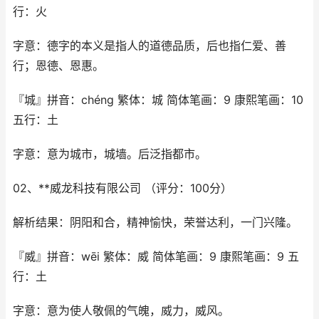
行：火
字意：德字的本义是指人的道德品质，后也指仁爱、善
行；恩德、恩惠。
『城』拼音：chéng 繁体：城 简体笔画：9 康熙笔画：10
五行：土
字意：意为城市，城墙。后泛指都市。
02、**威龙科技有限公司 （评分：100分）
解析结果：阴阳和合，精神愉快，荣誉达利，一门兴隆。
『威』拼音：wēi 繁体：威 简体笔画：9 康熙笔画：9 五
行：土
字意：意为使人敬佩的气魄，威力，威风。