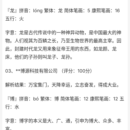
『龙』拼音：lóng 繁体：龙 简体笔画：5 康熙笔画：16
五行：火
字意：龙是古代传说中的一种神异动物，是中国最大的神
物。人们视其为百鳞之长，乃至生物世界的最高主宰。因
此，封建时代龙又用来象征帝王用的东西，如龙颜、龙
床，他们的子孙则叫龙子、龙孙。
03、**博源科技有限公司 （评分：100分）
解析结果：万宝集门，天降幸运，立志奋发，得成大业。
『博』拼音：bó 繁体：博 简体笔画：12 康熙笔画：12 五
行：水
字意：博字的本义是大、广、通，引申为博大、众多、丰
富。