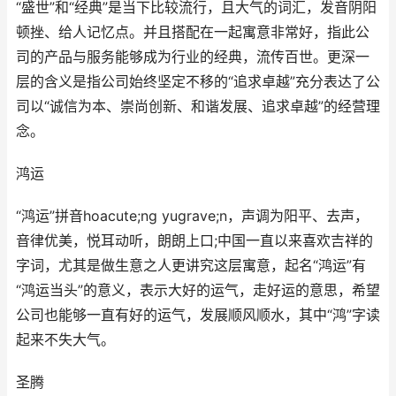
“盛世”和“经典”是当下比较流行，且大气的词汇，发音阴阳
顿挫、给人记忆点。并且搭配在一起寓意非常好，指此公
司的产品与服务能够成为行业的经典，流传百世。更深一
层的含义是指公司始终坚定不移的“追求卓越”充分表达了公
司以“诚信为本、崇尚创新、和谐发展、追求卓越”的经营理
念。
鸿运
“鸿运”拼音hoacute;ng yugrave;n，声调为阳平、去声，
音律优美，悦耳动听，朗朗上口;中国一直以来喜欢吉祥的
字词，尤其是做生意之人更讲究这层寓意，起名“鸿运”有
“鸿运当头”的意义，表示大好的运气，走好运的意思，希望
公司也能够一直有好的运气，发展顺风顺水，其中“鸿”字读
起来不失大气。
圣腾