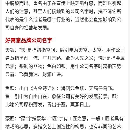
中脱颖而出。重名由于在宣传上缺乏新鲜感，而难以引起
人们的注意，甚至人们接触到的公司名字时，搞不清它所
代表的是什么或者是哪个行业的，当然也会直接影响到公
司自身的经营与发展。
好寓意品牌公司名字
天银：“天”是指初指空间，后引申为天空、太空。用作公司
名意指勇创一流、广开言路、敢为人先之义；“银”是指金属
元素；银制的器物；色白如银。用作公司名字时寓指声势
显赫、飞黄腾达、财源广进。
鱼跃：出自《古今诗话》：海阔凭鱼跃，天高任鸟飞。
鱼：引申为自由自在，象征公司有美好的发展前景。跃：
比喻公司厚积薄发，青出于蓝，蒸蒸日上。
豪匠：“豪”字指豪华；“匠”字有工匠之意，一般工匠者具有
精巧的心思，多指文艺上创造性的构思，也有非同的艺术