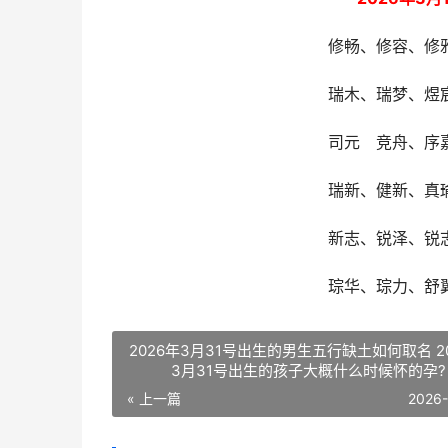
修畅、修容、修
瑞木、瑞梦、煜
司元 竞舟、序
瑞新、健新、真
新志、锐泽、锐
琮华、琮力、舒
2026年3月31号出生的男生五行缺土如何取名 2
3月31号出生的孩子大概什么时候怀的孕?
« 上一篇
2026