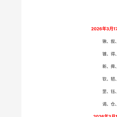
2026年3
锹、叙
镀、得
新、舜
钦、轫
罡、钰
谒、仓
2026年3