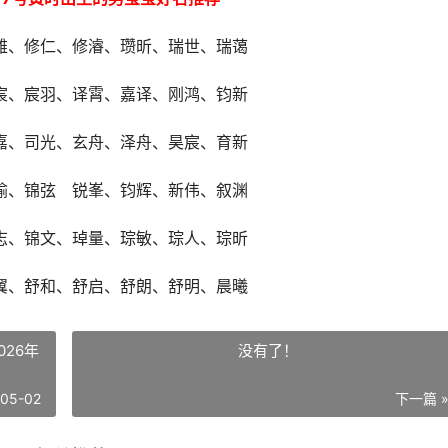
雅、修仁、修濬、瓒昕、瑞世、瑞蔼
宸、宸羽、译霄、嘉译、刚鸿、钧新
嘉、司光、玄舟、泽舟、昊宸、育新
瑜、锦弦 锐峯、钧辉、新伟、叙渊
志、锦文、琸量、琮敏、琮人、琮昕
翼、舒和、舒启、舒朗、舒明、晨曦
026年
没有了！
-05-02
下一篇 