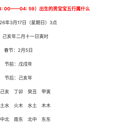
3: 00——04: 59）出生的男宝宝五行属什么
26年3月17日（星期日）3点
：己亥年二月十一日寅时
春节：2月5日
节前：戊戌年
节后：己亥年
己亥 丁卯 癸丑 甲寅
土水 火木 水土 木木
中北 南东 北中 东东