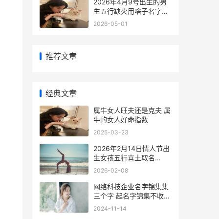
2026年4月9号出生的男
生五行缺火用啥子名字好
2026年四月九号是农历多
2026-05-01
少
推荐文章
经典文章
属牛女人旺夫还是克夫 属
牛的女人好命指数
2025-03-23
2026年2月14日情人节出
生女孩五行喜土取名
2026年2月14日情人节图
2026-02-08
片大全
网络科技企业名字锦集集
三个字 起名字锦集不收费
网络科技公司取名字大全
2024-11-14