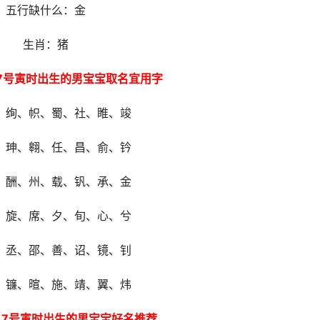
五行缺什么：金
生肖：猪
月17号寅时出生的男宝宝取名宜用字
、绚、帜、蜀、社、睢、竣
、珅、翱、任、昌、俞、钤
、酬、州、载、钒、承、金
、旋、席、夕、旬、心、兮
、丞、邵、善、诏、镜、钊
、镰、暄、施、靖、翼、炜
月17号寅时出生的男宝宝好名推荐