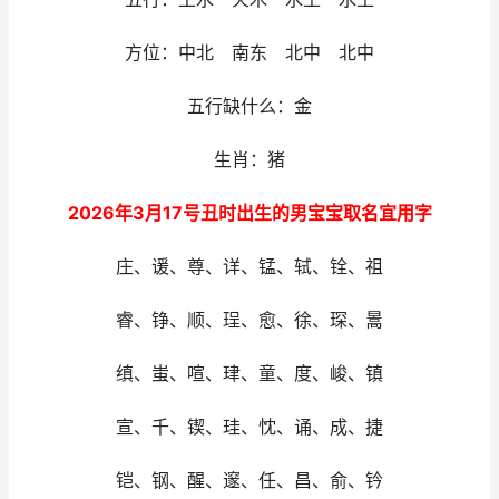
方位：中北 南东 北中 北中
五行缺什么：金
生肖：猪
2026年3月17号丑时出生的男宝宝取名宜用字
庄、谖、尊、详、锰、轼、铨、祖
睿、铮、顺、珵、愈、徐、琛、暠
缜、蚩、喧、珒、童、度、峻、镇
宣、千、锲、珪、忱、诵、成、捷
铠、钢、醒、邃、任、昌、俞、钤