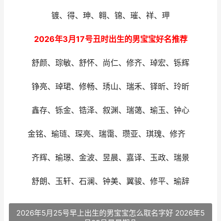
镀、得、珅、翱、锦、璀、祥、玾
2026年3月17号丑时出生的男宝宝好名推荐
舒颜、琮敏、舒怀、尚仁、修齐、琸宏、铄辉
铮亮、琸珺、修畅、琇山、瑞禾、铎昕、玲昕
鑫存、铄金、锆泽、叙渊、瑞蔼、瑜玉、钟心
金铭、瑜琏、琛亮、瑞霭、瓒亚、琪瑰、修齐
齐辉、瑜璟、金波、昱晨、嘉译、玉政、瑞景
舒朗、玉轩、石澜、钟美、翼骏、修平、瑜辞
2026年5月25号早上出生的男宝宝怎么取名字好 2026年5