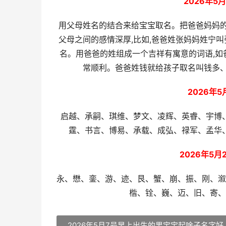
2026年
用父母姓名的结合来给宝宝取名。把爸爸妈妈的
父母之间的感情深厚,比如,爸爸姓张妈妈姓宁
名。用爸爸的姓组成一个吉祥有寓意的词语,如爸
常顺利。爸爸姓钱就给孩子取名叫钱多、
2026年
启越、承嗣、琪维、梦文、凌辉、英睿、宇博
霆、书言、博易、承载、成弘、禄军、孟华
2026年5
永、懋、銮、游、迹、艮、蟹、崩、振、刚、溆
楷、铨、巍、迈、旧、寄、
2026年5月7号早上出生的男宝宝起啥子名字好 2