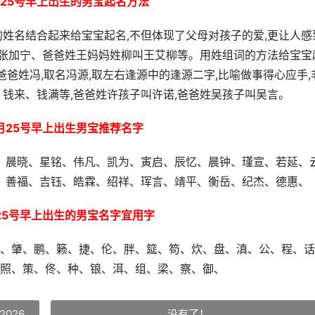
5月25号早上出生的男宝起名方法
姓名结合起来给宝宝起名,不但体现了父母对孩子的爱,更让人感
叫张加宁、爸爸姓王妈妈姓柳叫王艾柳等。用姓组词的方法给宝宝
爸姓冯,取名冯源,取左右逢源中的逢源二字,比喻做事得心应手,
钱来、钱满等,爸爸姓许孩子叫许诺,爸爸姓吴孩子叫吴言。
5月25号早上出生男宝推荐名字
、晨晓、星铭、伟凡、凯为、寅启、辰忆、晨钟、瑾宣、若延、
、善福、吉钰、皓霖、绍祥、珲言、靖平、衡岳、纪杰、德惠、
月25号早上出生的男宝名字宜用字
、肇、鹏、籁、捷、伦、胖、筵、笱、炊、盘、滇、公、程、话
照、策、佟、种、锒、洱、组、梁、察、御、
026
没有了！