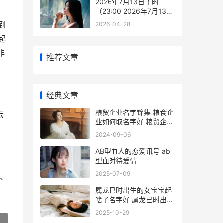
2026年7月13日子时
（23:00 2026年7月13日
星期几
到
2026-04-28
起
非
推荐文章
经典文章
粮贸企业名字锦集 粮食企
云
业如何取名字好 粮贸企业
名字锦州有哪些
2024-09-06
AB型血人的恋爱讯号 ab
型血对待爱情
2025-07-09
、
属龙巳时出生的女宝宝起
啥子名字好 属龙已时出生
的命运
2025-10-29