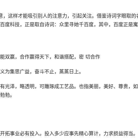
意，这样才能吸引别人的注意力，引起关注。借鉴诗词字眼取的
百度科技，正是取自诗词：众里寻她千百度，其中，百度正是寓
能双赢，合作赢得天下，和谐搭配，密 切合作
义为集思广益，奋斗不止，蒸蒸日上。
有光泽，略透明，可雕琢成工艺品。也指美丽，美好、尊贵，如
勃勃。
开拓事业必有投入。投入多少应事先精心算计，力求损益得当。