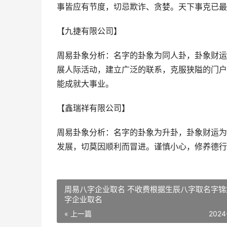
事皆应有节度，切忌欺诈、贪婪。天下事克已最
【九捷有限公司】
周易卦象分析：名字的卦象为同人卦，卦象财运
展人际活动，建立广泛的联系，克服狭隘的门户
能成就大事业。
【鑫瑞祥有限公司】
周易卦象分析：名字的卦象为升卦，卦象财运为
发展，切莫因顺利而冒进。谨慎小心，修养德行
周易八字企业取名 不收费根据生辰八字取名字锦
字企业取名
« 上一篇
2024