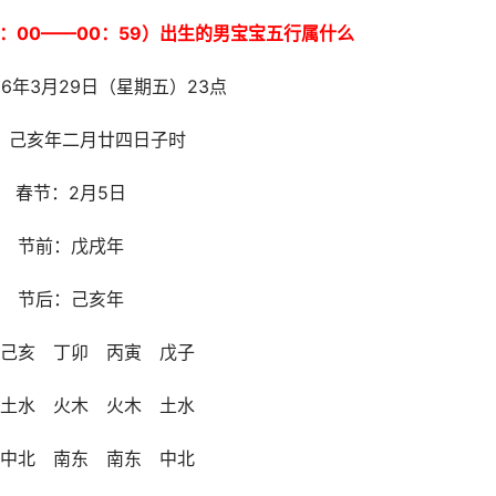
23：00——00：59）出生的男宝宝五行属什么
26年3月29日（星期五）23点
：己亥年二月廿四日子时
春节：2月5日
节前：戊戌年
节后：己亥年
己亥 丁卯 丙寅 戊子
土水 火木 火木 土水
中北 南东 南东 中北