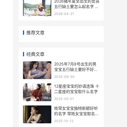
2026猪年夏至出生的女孩
五行缺土要怎么起名字 属
猪夏至出生的好不好
2026-04-21
推荐文章
经典文章
2025年7月8号出生的男
宝宝五行缺土要好不好取
名字 2025年7月8号出生
2025-09-30
到2025年4月1号是有几
岁
12星座宝宝的妙语连珠 十
二星座的宝宝取什么名字
2025-05-01
姓常女宝宝独特新颖好听
的名字 常姓女宝宝取名大
全2025年
2025-10-12