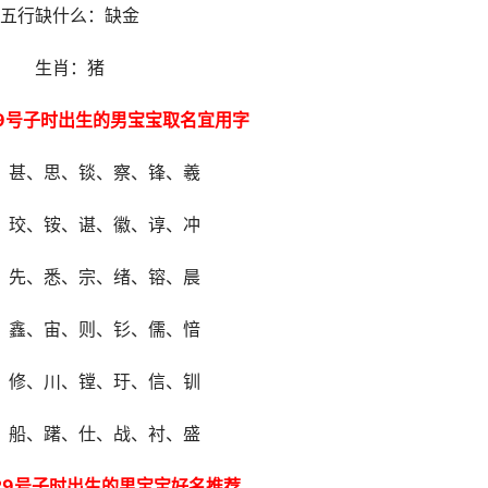
五行缺什么：缺金
生肖：猪
29号子时出生的男宝宝取名宜用字
、甚、思、锬、察、锋、羲
、珓、铵、谌、徽、谆、冲
、先、悉、宗、绪、镕、晨
、鑫、宙、则、钐、儒、愔
、修、川、镗、玗、信、钏
、船、躇、仕、战、衬、盛
月29号子时出生的男宝宝好名推荐