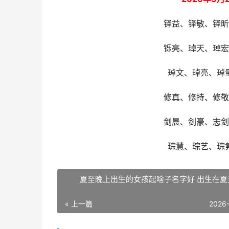
铎益、铎敏、铎
铄亮、琸天、琸
琸文、琸亮、琸
修真、修持、修
剑晨、剑豪、志
琮慧、琮艺、琮
夏至晚上出生的女孩起啥子名字好 出生在夏
« 上一篇
2026