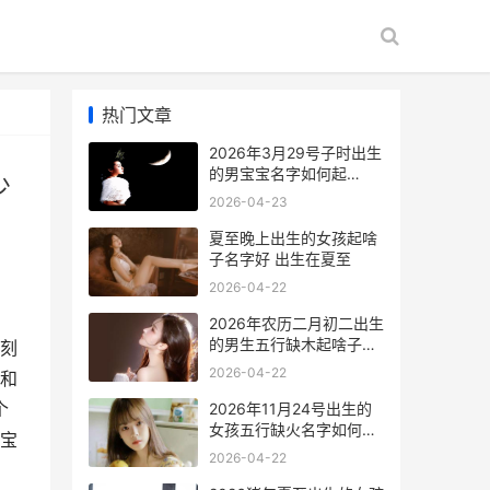
热门文章
2026年3月29号子时出生
的男宝宝名字如何起
少
2026年3月29日阳历是多
2026-04-23
少
夏至晚上出生的女孩起啥
子名字好 出生在夏至
2026-04-22
2026年农历二月初二出生
的男生五行缺木起啥子名
刻
字好听 2026年农历二月
2026-04-22
和
出生是什么命
个
2026年11月24号出生的
女孩五行缺火名字如何起
宝
2026年11月24号是农历
2026-04-22
多少号