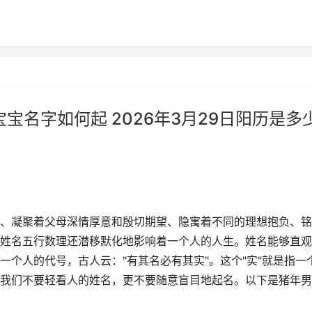
宝宝名字如何起 2026年3月29日阳历是多
、凝聚着父母深情厚意和殷切期望、隐寓着不同的理想抱负、铭
姓名五行数理还潜移默化地影响着一个人的人生。姓名能够直观
个人的代号，古人云："有其名必有其实"。这个"实"就是指一
我们不要轻看人的姓名，更不要随意盲目地起名。以下是猪年男