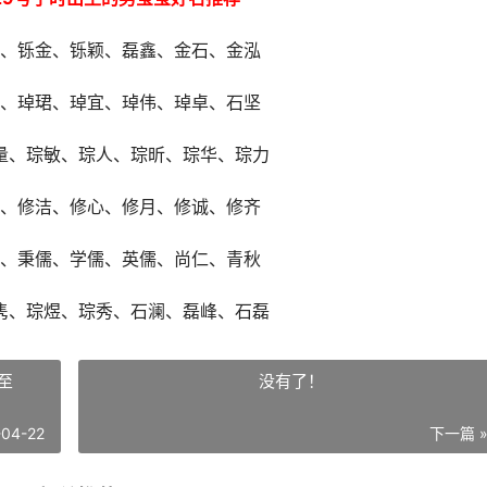
昕、铄金、铄颖、磊鑫、金石、金泓
宏、琸珺、琸宜、琸伟、琸卓、石坚
量、琮敏、琮人、琮昕、琮华、琮力
敬、修洁、修心、修月、修诚、修齐
剑、秉儒、学儒、英儒、尚仁、青秋
隽、琮煜、琮秀、石澜、磊峰、石磊
至
没有了！
-04-22
下一篇 