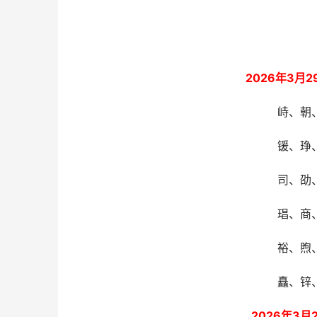
2026年3月
峙、朝
锾、琤
司、劭
琩、商
裕、煦
矗、锌
2026年3