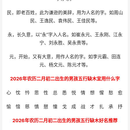
民，即老百姓，此为谦逊的美辞，用为人名的字。如周山
民、王逸民、袁伟民、王佳民等。
永，长久意，以“永”字入人名。如崔永元、王永刚、江永
宁、刘永胜、吴永贵等。
元，开始，又有大意，用作人名的字。如李元霸、田连
元、杨文元、陈元才等。
2026年农历二月初二出生的男孩五行缺木宜用什么字
心 忱 忴 思 性 总 悉 悦 情 想 惺 愁 愈
愉 愔 慈 慎 憇 憧 戈 成 战 才 扎 承 抒
2026年农历二月初二出生的男孩五行缺木好名推荐