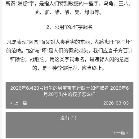
所谓“嫌疑”字，是指人们特别敏感的一些字，乌龟、王八、
秃、驴、醋、酸、臭、绿巾等。
2、忌用“凶坏”字起名
凡是表现“凶恶”而又对人类有害的东西，都应归于“凶”“坏”
的范畴。“凶”与“坏”是人们的冤家对头，我们应当千方百计
铲除它，战胜它。用这类字词命名，是违背人闪的意愿
的，是一种悖谬行为，应当终止。
2026年6月20号出生的男宝宝五行缺土如何取名 2026年6
月20号出生的孩子怎么样
« 上一篇
2026-03-03
没有了！
下一篇 »