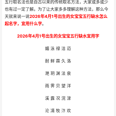
五行取名法也是自古以来的传统取名方法，大家或多或少
也有过一定了解。为了让大家多多理解这种方法，那么今
天就来说一说
2026年4月1号出生的女宝宝五行缺水怎么
起名字，宜用什么字
。
2026年4月1号出生的女宝宝五行缺水宜用字
媚 泳 禄 洁 迈
耐 鲜 霖 久 洛
滟 玥 渊 法 泉
雨 霁 贝 望 洋
溪 露 况 浣 渌
沦 凊 牧 汴 欢