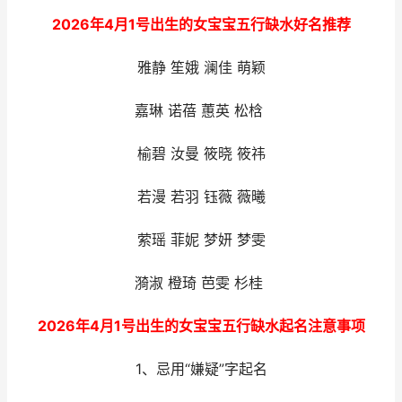
2026年4月1号出生的女宝宝五行缺水好名推荐
雅静 笙娥 澜佳 萌颖
嘉琳 诺蓓 蕙英 松梒
榆碧 汝曼 筱晓 筱祎
若漫 若羽 钰薇 薇曦
萦瑶 菲妮 梦妍 梦雯
漪淑 橙琦 芭雯 杉桂
2026年4月1号出生的女宝宝五行缺水起名注意事项
1、忌用“嫌疑”字起名