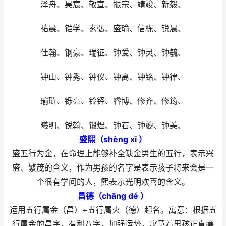
泽舟、昊宸、敬宣、振宗、靖竣、新毅、
祐晨、铠学、玄弘、盛瑜、信栋、锐晨、
仕翰、钢豪、瑞征、钟爱、钟灵、钟毓、
钟山、钟秀、钟仪、钟离、钟铭、钟律、
瑜琏、铄亮、铃铎、睿博、修齐、修筠、
曦明、锐翰、锻煜、钟石、钟夔、钟美、
盛熙（shèng xī ）
盛五行为金，在命理上能够补全缺金男生的五行，表示兴
盛、繁茂的含义，作为男孩的名字是表示孩子将来会是一
个很有学问的人，熙表示光明欢喜的含义。
昌德（chāng dé ）
运用五行属金（昌）+五行属火（德）起名。寓意：根据五
行属金的昌字，有利八字，加强运势，寓意着男孩正直廉