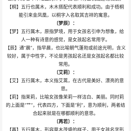
【桐】五行也属木，木木搭配代表顺利和成功。由于梧桐
能引来金凤凰，以桐字入名取其吉祥的寓意。
〔梦辰〕：
【梦】五行属木，原指梦境，用于女孩名引申为想象，给
人一种有诗意的感觉，是女孩起名常用字。
【辰】通“晨”，指早晨，也比喻朝气蓬勃或前途光明，含义
较好，属于中性字，不论是男孩起名还是女孩起名都比较
常用。
〔艾莉〕：
【艾】五行属木，本义指艾蒿，在古代是美好、漂亮的意
思。
【莉】指茉莉，比喻女孩像茉莉一样洁白、美丽。同时莉
的上面是“艹”，代表四方，下面是“利”，意为顺利，两者结
合起来就是在哪都顺利的意思。
〔苒若〕：
【苒】五行属木，形容草木茂盛的样子，用于女孩名字形