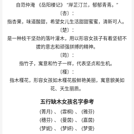
自范仲淹 《岳阳楼记》 “岸芷汀兰，郁郁青青。”
〔杏〕：
指杏果，味道酸甜，希望女儿生活甜甜蜜蜜，清新可人。
〔楚〕：
是一种枝干坚劲的落叶灌木，用以形容女孩子有着坚韧不
拔的意志和顽强拼搏的精神。
〔筠〕：
指竹子，寓意和竹子一样，代表坚贞和生机。
〔槿〕：
指木槿花，形容女孩如木槿花般鲜艳美丽，寓意貌美如
花、天生丽质。
五行缺木女孩名字参考
{菁月} 、 {霏桐} 、 {雅芬}
{穗芬} 、 {曼茵} 、 {嘉茵}
{梦妮} 、 {梦妍} 、 {梦雯}