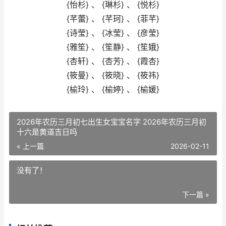
{怡杉} 、 {琳杉} 、 {悦杉}
{芊蕾} 、 {芊珂} 、 {菲芊}
{诗莹} 、 {冰莹} 、 {彦莹}
{雅笙} 、 {笙静} 、 {笙娥}
{杏轩} 、 {杏芳} 、 {霞杏}
{筱曼} 、 {筱晓} 、 {筱祎}
{榆玲} 、 {榆婷} 、 {榆媛}
2026年农历三月初七出生女宝宝名字 2026年农历三月初
十六是黄道吉日吗
« 上一篇
2026-02-11
没有了！
下一篇 »