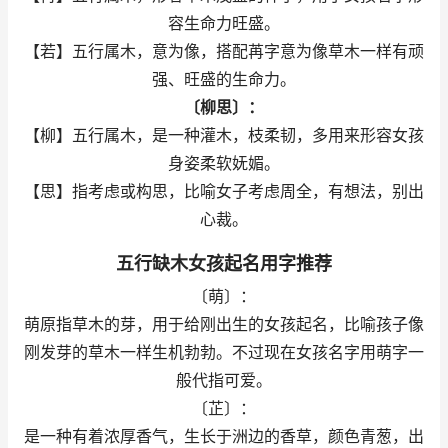
容生命力旺盛。
【若】五行属木，意为像，搭配苒字意为像草木一样有顽
强、旺盛的生命力。
〔柳思〕：
【柳】五行属木，是一种灌木，枝柔韧，多用来形容女孩
身姿柔软妩媚。
【思】指考虑或构思，比喻女子考虑周全，有想法，别出
心裁。
五行缺木女孩起名用字推荐
〔萌〕：
萌原指草木的芽，用于给刚出生的女孩起名，比喻孩子像
刚发芽的草木一样生机勃勃。不过现在女孩名字用萌字一
般代指可爱。
〔芷〕：
是一种有着浓厚香气，生长于洲边的香草，颜色青葱，出