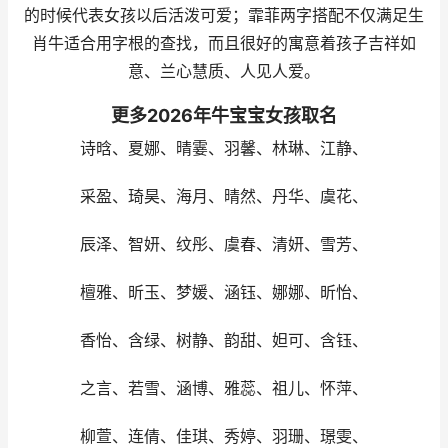
的时候代表女孩以后活泼可爱；霏菲两字搭配不仅满足生
肖牛适合用字根的查找，而且很好的寓意着孩子吉祥如
意、兰心慧质、人见人爱。
更多2026年牛宝宝女孩取名
诗晗、夏娜、晴霎、羽馨、林琳、江静、
采盈、琦昊、海月、晴然、丹华、虞花、
辰泽、智妍、纹彤、虞春、清妍、雪芳、
檀雅、昕玉、梦媛、涵钰、娜娜、昕怡、
香怡、含绿、树静、韵甜、妲可、含钰、
之言、若雪、涵博、雅蕊、祖儿、怀萍、
柳萱、连倩、佳琪、秀婷、羽珊、璟雯、