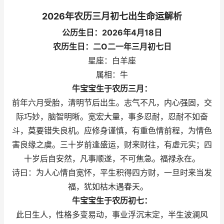
2026年农历三月初七出生命运解析
公历生日：2026年4月18日
农历生日：二O二一年三月初七日
星座：白羊座
属相：牛
牛宝宝生于农历三月：
前年六月受胎，清明节后出生。志气不凡，内心强固，交
际巧妙，脑智明晰。宽宏大量，事多忍耐，忍耐不如奋
斗，莫要错失良机。应修身谨慎，有重色情前程，为情色
害良缘之虞。三十岁前逢盛运，财来财往，有虚元实；四
十岁后自安然，凡事顺遂，不可焦急。福禄永在。
诗曰：为人心情自宽怀，平生积得四方财，一旦时来当发
福，犹如枯木遇春天。
牛宝宝生于农历初七：
此日生人，性格多变易动，事业浮沉末定，半生波澜风