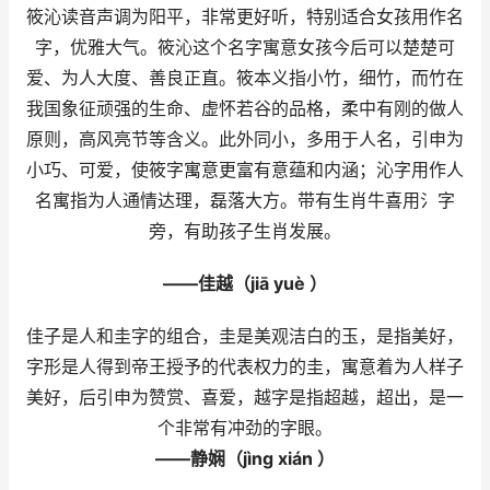
筱沁读音声调为阳平，非常更好听，特别适合女孩用作名
字，优雅大气。筱沁这个名字寓意女孩今后可以楚楚可
爱、为人大度、善良正直。筱本义指小竹，细竹，而竹在
我国象征顽强的生命、虚怀若谷的品格，柔中有刚的做人
原则，高风亮节等含义。此外同小，多用于人名，引申为
小巧、可爱，使筱字寓意更富有意蕴和内涵；沁字用作人
名寓指为人通情达理，磊落大方。带有生肖牛喜用氵字
旁，有助孩子生肖发展。
——佳越（jiā yuè ）
佳子是人和圭字的组合，圭是美观洁白的玉，是指美好，
字形是人得到帝王授予的代表权力的圭，寓意着为人样子
美好，后引申为赞赏、喜爱，越字是指超越，超出，是一
个非常有冲劲的字眼。
——静娴（jìng xián ）