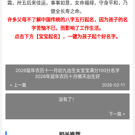
霜，卅五后来佳运，事事如意，女命福禄，守身平和，乃
健全长寿之命。
许多父母不了解中国传统的八字五行起名，因为孩子的名
字苦恼不已，而影响了工作生活。
点击下方【宝宝起名】，一键为孩子起个好名字。
2026鼠年农历十一月初九出生女宝宝满分100分名字
2026年鼠年农历十月哪天出生好
« 上一篇
2026-02-11
没有了！
下一篇 »
相关推荐