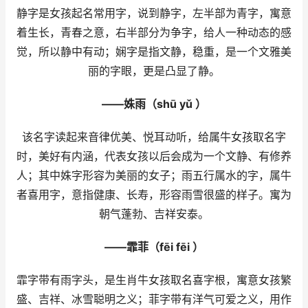
静字是女孩起名常用字，说到静字，左半部为青字，寓意
着生长，青春之意，右半部分为争字，给人一种动态的感
觉，所以静中有动；娴字是指文静，稳重，是一个文雅美
丽的字眼，更是凸显了静。
——姝雨（shū yǔ ）
该名字读起来音律优美、悦耳动听，给属牛女孩取名字
时，美好有内涵，代表女孩以后会成为一个文静、有修养
人；其中姝字形容为美丽的女子；雨五行属水的字，属牛
者喜用字，意指健康、长寿，形容雨雪很盛的样子。寓为
朝气蓬勃、吉祥安泰。
——霏菲（fēi fēi ）
霏字带有雨字头，是生肖牛女孩取名喜字根，寓意女孩繁
盛、吉祥、冰雪聪明之义；菲字带有洋气可爱之义，用作