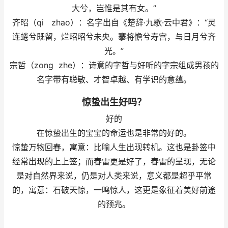
大兮，岂惟是其有女。”
齐昭（qi zhao）：名字出自《楚辞·九歌·云中君》：“灵
连蜷兮既留，烂昭昭兮未央。搴将憺兮寿宫，与日月兮齐
光。”
宗哲（zong zhe）：诗意的字哲与好听的字宗组成男孩的
名字带有聪敏、才智卓越、有学识的意蕴。
惊蛰出生好吗？
好的
在惊蛰出生的宝宝的命运也是非常的好的。
惊蛰万物回春，寓意：比喻人生出现转机。这也是卦签中
经常出现的上上签；而春雷更是好了，春雷的呈现，无论
是对自然界来说，仍是对人类来说，意义都是超乎平常
的，寓意：石破天惊，一鸣惊人，这更是象征着美好前途
的预兆。