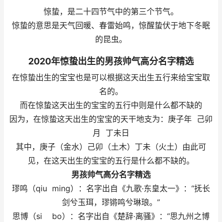
惊蛰，是二十四节气中的第三个节气。
惊蛰的意思是天气回暖、春雷始鸣，惊醒蛰伏于地下冬眠
的昆虫。
2020年惊蛰出生的男孩帅气高分名字精选
在惊蛰出生的宝宝也是可以根据这天出生五行来给宝宝取
名的。
而在惊蛰这天出生的宝宝的五行中则是什么都不缺的
因为，在惊蛰这天出生的宝宝的天干地支为：庚子年 己卯
月 丁未日
其中，庚子（金水）己卯（土木）丁未（火土）由此可
见，在这天出生的宝宝的五行是什么都不缺的。
男孩帅气高分名字精选
璆鸣（qiu ming）：名字出自《九歌·东皇太一》：“抚长
剑兮玉珥，璆锵鸣兮琳琅。”
思博（si bo）：名字出自《楚辞·离骚》：“思九州之博