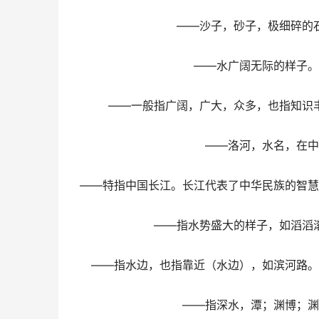
——沙子，砂子，极细碎的
——水广阔无际的样子。
——一般指广阔，广大，众多，也指知识
——洛河，水名，在中
——特指中国长江。长江代表了中华民族的智慧
——指水势盛大的样子，如滔滔
——指水边，也指靠近（水边），如滨河路。
——指深水，潭；渊博；渊