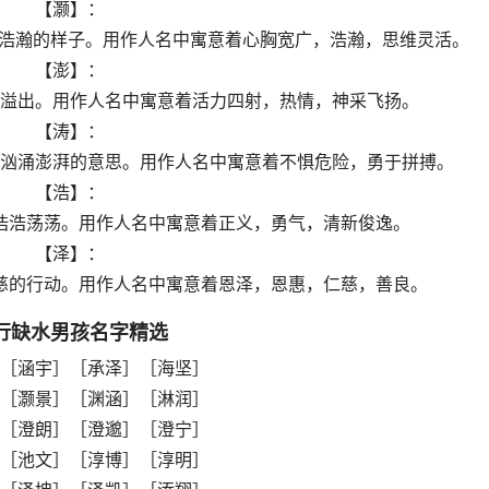
【灏】：
，浩瀚的样子。用作人名中寓意着心胸宽广，浩瀚，思维灵活。
【澎】：
溢出。用作人名中寓意着活力四射，热情，神采飞扬。
【涛】：
汹涌澎湃的意思。用作人名中寓意着不惧危险，勇于拼搏。
【浩】：
浩浩荡荡。用作人名中寓意着正义，勇气，清新俊逸。
【泽】：
慈的行动。用作人名中寓意着恩泽，恩惠，仁慈，善良。
行缺水男孩名字精选
［涵宇］［承泽］［海坚］
［灏景］［渊涵］［淋润］
［澄朗］［澄邈］［澄宁］
［池文］［淳博］［淳明］