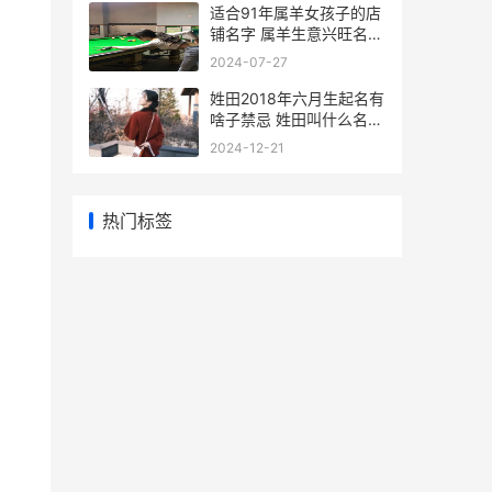
适合91年属羊女孩子的店
铺名字 属羊生意兴旺名字
适合91年属羊女戴的饰品
2024-07-27
姓田2018年六月生起名有
啥子禁忌 姓田叫什么名字
好听啊
2024-12-21
热门标签