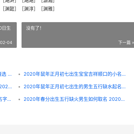
［澔涆］［澔澔］［灏瀚］
［渊懿］［渊淳］［渊雅］
20日生
没有了！
-02-04
下一篇 
2019年腊月二十七出生五行缺土男生起名精选 2026年农历二月二十八是几月几号
2020年鼠年正月初七出生宝宝吉祥顺口的小名乳名锦集 2020鼠年正月出生的宝宝怎么样
2020年惊蛰出生的男生帅气高分名字精选 2020年惊蛰出生的鼠宝宝好不好
2020年鼠年正月初七出生的男生五行缺水起名最好听的名字 2020年正月出生的属鼠人好不好
2020年惊蛰出生的女宝宝缺火美丽漂亮的名字精选 2020年惊蛰是哪天
2020年春分出生五行缺火男生如何取名 2020年春分在哪个星座