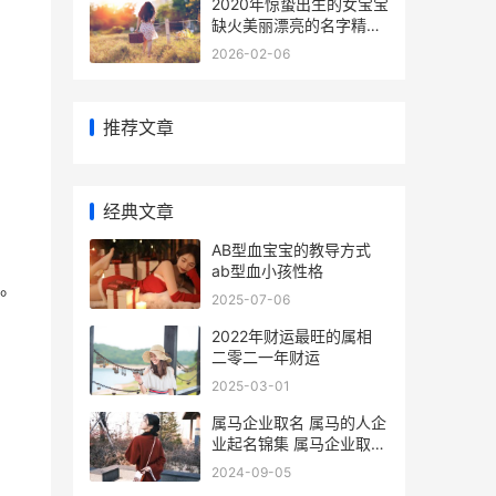
2020年惊蛰出生的女宝宝
缺火美丽漂亮的名字精选
2020年惊蛰是哪天
2026-02-06
推荐文章
经典文章
AB型血宝宝的教导方式
ab型血小孩性格
。
2025-07-06
2022年财运最旺的属相
二零二一年财运
2025-03-01
属马企业取名 属马的人企
业起名锦集 属马企业取名
怎么取
2024-09-05