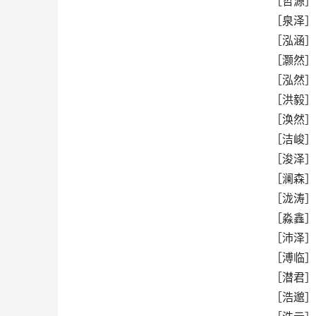
［哲源］
［泉泽］
［泓涵］
［灏然］
［泓然］
［洪毅］
［涣然］
［洁峻］
［浚泽］
［澜森］
［泷涛］
［淼鑫］
［沛泽］
［溥临］
［潜君］
［浩邈］