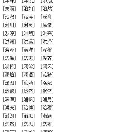
［泽坤］［泽凯］［添翔］
［泉雨］［泊如］［泊然］
［泓澈］［泓渟］［泛舟］
［河川］［河灵］［泓澈］
［泓渟］［洪朗］［洪亮］
［洪渊］［洪远］［洪泽］
［涣泽］［潢洋］［浑穆］
［洁泽］［洁志］［浚齐］
［浚哲］［澜沧］［澜风］
［澜煊］［澜语］［涟猗］
［渌图］［沦漪］［洛妃］
［渺邈］［渺然］［泯然］
［澎湃］［浦帆］［浦月］
［溥天］［洽博］［洽穆］
［潜朗］［潜思］［潜颖］
［浩然］［浩思］［浩雄］