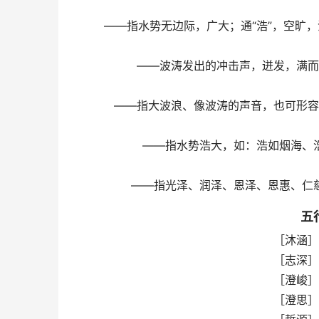
——指水势无边际，广大；通“浩”，空旷
——波涛发出的冲击声，迸发，满而
——指大波浪、像波涛的声音，也可形容
——指水势浩大，如：浩如烟海、
——指光泽、润泽、恩泽、恩惠、仁
五
［沐涵］
［志深］
［澄峻］
［澄思］