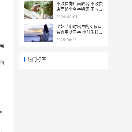
不收费向店面取名 不收费
店面起个名字锦集 不收费
向店面取消订单
2024-09-01
少妇节申时出生的女孩取
名宜用啥子字 申时生孩子
好不好
2025-09-15
温
热门标签
明伶
。