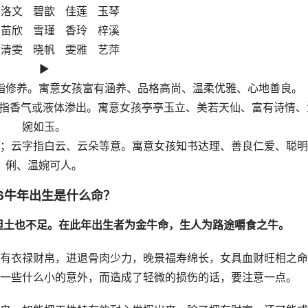
 洛文 碧歆 佳莲 玉琴
 苗欣 雪瑾 香玲 梓溪
 清雯 晓帆 雯雅 艺萍
►
涵字指修养。寓意女孩富有涵养、品格高尚、温柔优雅、心地善良。
；沁字指香气或液体渗出。寓意女孩亭亭玉立、美若天仙、富有诗情、
婉如玉。
、仁慈；云字指白云、云朵等意。寓意女孩知书达理、善良仁爱、聪
俐、温婉可人。
26牛年出生是什么命？
，但土也不足。在此年出生者为金牛命，生人为路途嚼食之牛。
有衣禄财帛，进退骨肉少力，晚景福寿绵长，女具血财旺相之命
一些什么小的意外，而造成了轻微的损伤的话，要注意一点。