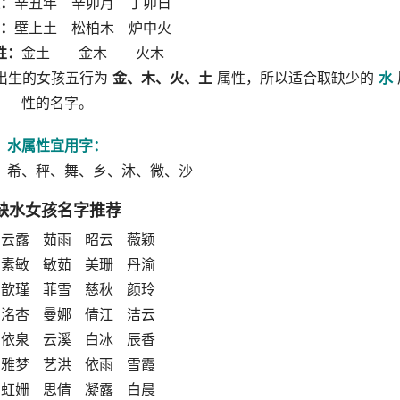
：
辛丑年 辛卯月 丁卯日
：
壁上土 松柏木 炉中火
性：
金土 金木 火木
天出生的女孩五行为
金、木、火、土
属性，所以适合取缺少的
水
性的名字。
水属性宜用字：
、希、秤、舞、乡、沐、微、沙
缺水女孩名字推荐
 云露 茹雨 昭云 薇颖
 素敏 敏茹 美珊 丹渝
 歆瑾 菲雪 慈秋 颜玲
 洺杏 曼娜 倩江 洁云
 依泉 云溪 白冰 辰香
 雅梦 艺洪 依雨 雪霞
 虹姗 思倩 凝露 白晨