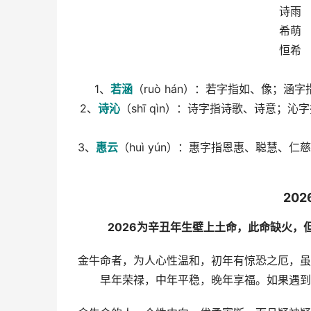
诗雨
希萌
恒希
1、
若涵
（ruò hán）：若字指如、像；
2、
诗沁
（shī qìn）：诗字指诗歌、诗意
3、
惠云
（huì yún）：惠字指恩惠、聪慧
20
2026为辛丑年生壁上土命，此命缺火
金牛命者，为人心性温和，初年有惊恐之厄，虽
早年荣禄，中年平稳，晚年享福。如果遇到