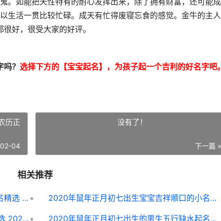
鬼。如能把天性特有的耐心发挥出来，除了拥有财富，还可能成
以生活一贯比较忙碌。成天有忙得废寝忘食的感觉。金牛的主人
都很好，很受大家的好评。
字吗？
选择下方的【宝宝起名】，为孩子起一个吉利的好名字吧
年农历正
没有了！
-02-04
下一篇 
相关推荐
2019年腊月二十七出生五行缺土男生起名精选 2026年农历二月二十八是几月几号
2020年鼠年正月初七出生宝宝吉祥顺口的小名乳名锦集 2020鼠年正月出生的宝宝怎么样
2020年惊蛰出生的男生帅气高分名字精选 2020年惊蛰出生的鼠宝宝好不好
2020年鼠年正月初七出生的男生五行缺水起名最好听的名字 2020年正月出生的属鼠人好不好