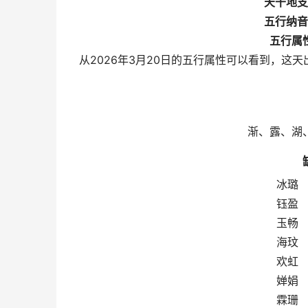
天干地支
五行纳音
五行属
从2026年3月20日的五行属性可以看到，这
渐、露、湖
冰璐
钰盈
玉畅
海玟
欢虹
婵娟
霖珊