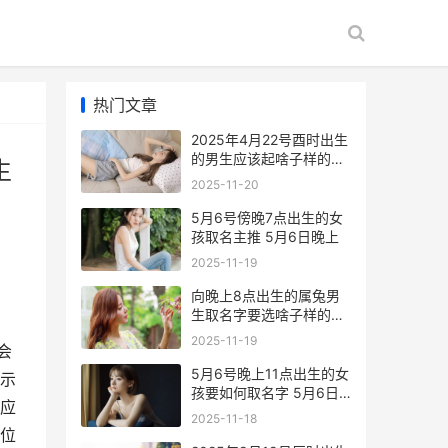
热门文章
2025年4月22号酉时出生
的男生应该起啥子样的名
生
字 2025年4月22日出生
2025-11-20
是什么命
5月6号傍晚7点出生的女
孩取名主推 5月6日晚上
2025-11-19
向晚上8点出生的属兔男
生取名字要选啥子样的字
合适 晚上8点40出生
2025-11-19
会
5月6号晚上11点出生的女
示
孩要如何取名字 5月6日
应
晚上
2025-11-18
位