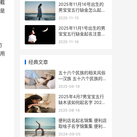
截
2025年11月16号出生的
男宝宝五行缺金怎么起名
是
2025年11月16号是农历
2025-11-15
几月几号
2025年11月1号出生的男
宝宝五行缺金起名注意事
项 2025年11月1号到今天
2025-11-16
方
多少天了
用
经典文章
五十六个民族的相关风俗
—汉族 五十六个民族的服
装
2025-06-19
2025年4月7男宝宝五行
缺木该如何起名字 2025
年四月出生的宝宝是什么
2025-08-14
命
便利店名起名锦集 便利店
取啥子名字锦集集 便利店
名字有创意的
2024-09-05