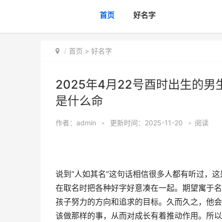
首页
好名字
首页
>
好名字
2025年4月22号酉时出生的男
是什么命
作者：
admin
•
更新时间：2025-11-20
•
阅读
说到“人如其名”这句话相信很多人都有听过，
在取名时把各种好字好意凑在一起。期望寓于名
孩子努力的方向和追求的目标。久而久之，他会
该做那样的事，从而对成长有着推动作用。所以