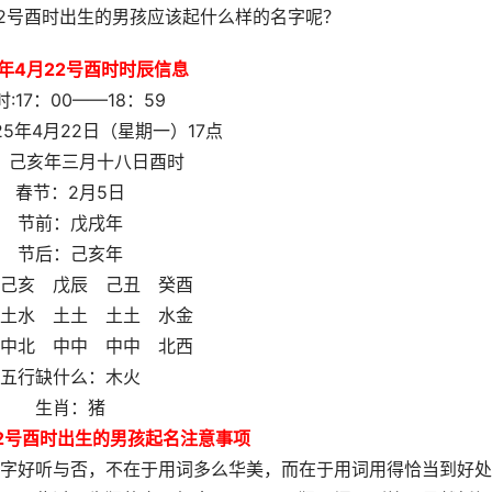
22号酉时出生的男孩应该起什么样的名字呢？
5年4月22号酉时时辰信息
时:17：00——18：59
25年4月22日（星期一）17点
：己亥年三月十八日酉时
春节：2月5日
节前：戊戌年
节后：己亥年
己亥 戊辰 己丑 癸酉
土水 土土 土土 水金
中北 中中 中中 北西
五行缺什么：木火
生肖：猪
22号酉时出生的男孩起名注意事项
字好听与否，不在于用词多么华美，而在于用词用得恰当到好处