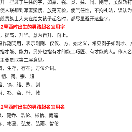
开一些过于生猛的字，如豪、强、炎、猛、闯、刚等，虽然斩钉
使人联想到浑噩猛愣、放荡无检，使气任性，不拘礼法，误认为
般贵族士大夫在给女孩子起名时，都尽量避开这些字。
月22号酉时出生的男孩起名宜用字
，提高，升华。意为晋升、向上。
是作副词用，表示刚刚、仅仅、方、始之义，常见例子如刚才、
指才能、能力，另外也指有才的能工巧匠、有才能的人。作人名
主要是取第二层意思。
着，生存，存在；方位介词。
、钥、阙、宗、超
昌、镐、绪、煦、剑
尚、衫、斋、忏、戟
月22号酉时出生的男孩起名宜用名
晨、健乔、浩伦、彬信、雨遥
彦、彬遥、弘龙、弘雨、智伦