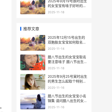
2025年9月19号辰时出生
的女宝宝有啥子好听的名
字 2025年9月19日阳历
2025-11-18
是多少
推荐文章
2025年12月15号出生的
双胞胎女宝宝如何取名字
相对好 2025年12月15日
2025-11-14
出生是什么星座
腊八节出生的女宝宝取名
要注意啥子 腊八节出生的
女人
2025-11-18
2025年9月25号寅时出生
的男生怎么起取个特别棒
的名字与五行属性 2025
2025-11-16
年9月25日出生
腊八节出生的女宝宝小名
锦集 请问腊八出生的女孩
命怎样?
。
2025-11-16