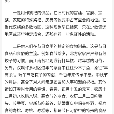
类：
一是用作祭祀的供品。在旧时代的宫廷、官府、宗
族、家庭的特殊祭祀、庆典等仪式中占有重要的地位。在
当代汉族的多数地区，这种现象早已结束，只在少数偏远
地区或某些特定场合，还残存着一些象征性的活动。
二是供人们在节日食用的特定的食物制品。这是节日
食品和食俗的主流。例如春节除夕，北方家家户户都有包
饺子的习惯，而江南各地则盛行打年糕、吃年糕的习俗，
另外，汉族许多地区过年的家宴中往往少不了鱼，象征“年
有余”。端午节吃粽子的习俗，千百年来传承不衰。中秋节
的月饼，寓含了对人间亲族团圆和人事和谐的祝福。其他
诸如开春时食用的春饼、春卷，正月十五的元宵，农历十
二月初八吃腊八粥、寒食节的冷食，农历二月二日吃猪
头、咬蚕豆、尝新节吃新谷，结婚喜庆中喝交杯酒，祝寿
宴的寿桃、寿桃、寿糕等，都是节日习俗中的特殊的食品