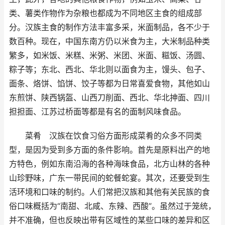
类、薯类作物作为杂粮也都成为不同地区主食的组成部
分。汉族主食的制作方法丰富多采，米面制品，各不少于
数百种。现在，中国东南方仍以米食为主，大米制品种类
繁多，如米饭、米糕、米粥、米团、米面、糍饭、汤圆、
粽子等；东北、西北、华北则以面食为主，馒头、包子、
面条、烙饼、馅饼、饺子等都为日常喜爱食物，其他如山
东煎饼、陕西锅盔、山西刀削面、西北、华北抻面、四川
担担面、江苏过桥面等都是有名的面制风味食品。
菜肴 汉族在饮食习俗方面形成菜肴的众多不同类
型，是因为受到多方面的条件影响。首先是原料出产的地
方特色，例如东南沿海的各种海味食品，北方山林的各种
山珍野味，广东一带民间的蛇餐蛇宴。其次，还要受到生
活环境和口味的制约。人们常把汉族和其他有关民族的食
俗口味概括为“南甜、北咸、东辣、西酸”。虽然过于笼统，
并不准确，但也反映出带有区域性的某些口味的差异和区