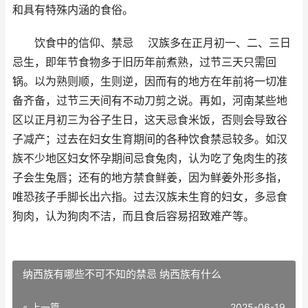
和具有特殊内涵的食俗。
饮食中的信仰、禁忌 汉族多在正月初一、二、三日
忌生，即年节食物多于旧历年前煮熟，过节三天只需回
锅。以为熟则顺，生则逆，因而有的地方在年前将一切准
备齐备，过节三天间有不动刀剪之说。再如，河南某些地
区以正月初三为谷子生日，这天忌食米饭，否则会导致谷
子减产；过去在妇女生育期间的各种饮食禁忌较多。如汉
族不少地区妇女怀孕期间忌食兔肉，认为吃了兔肉生的孩
子会生兔唇；还有的地方禁食鲜姜，因为鲜姜外形多指，
唯恐孩子手脚长出六指。过去汉族未生育的妇女，多忌食
狗肉，认为狗肉不洁，而且食后容易招致难产等。
纳西族有哪些不可不知的禁忌 纳西族有什么
« 上一篇
2025-06-19