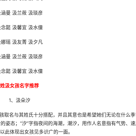
汲涵曼 汲兰莜 汲琰彦
汲念懿 汲馨宜 汲水僮
汲娜瑶 汲友菁 汲夕凡
汲涵曼 汲兰莜 汲琰彦
汲念懿 汲馨宜 汲水僮
姓汲女孩名字推荐
1、汲朵汐
女孩取名与其姓氏十分搭配，并且其意也是希望她们无论在什么季
的姿态；“汐”字指夜间的海潮，潮汐，用作人名意指有气势、速
以此体现出女孩见多识广的一面。