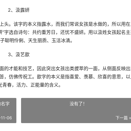
2、汲露妍
立上头。该字的本义指露水，而我们常说女孩是水做的，所以用在
妍”字选自诗句：共约重芳日，还忧不盛妍。用以汲姓女孩起名主
子聪明伶俐、天生丽质、玉洁冰清。
3、汲艺歆
方面的才能和技艺，因此突出女孩出类拔萃的一面，从侧面反映出
有答，仿佛传祝工。歆字的本义是指喜爱、羡慕、欣喜的意思，以
光青春，活力、正能量的含义。
的名字
没有了！
-11-06
下一篇 