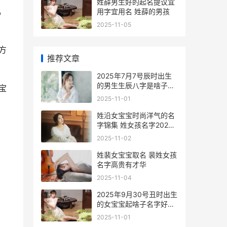
姓薛男生好的起名提议宜
。
用字宜用名 姓薛的男孩
2025-11-05
方
推荐文章
2025年7月7号辰时出生
的男生生辰八字是啥子
宝
2025年7月7日是农历几
2025-11-01
月初几
姓沿女宝宝时尚洋气的名
字锦集 姓女孩名字2025
年名字大全
2025-11-02
姓裴女宝宝取名 裴姓女孩
名字高贵有才华
2025-11-04
2025年9月30号丑时出生
的女宝宝起啥子名字好
2025年9月30号是什么日
2025-11-01
子