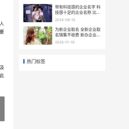
带有科技感的企业名字 科
技感十足的企业名称 比较
有科技感的公司
2024-08-15
人
为新企业取名 全新企业取
要
名锦集不收费 新办企业取
名
2024-11-19
热门标签
汲
此
»