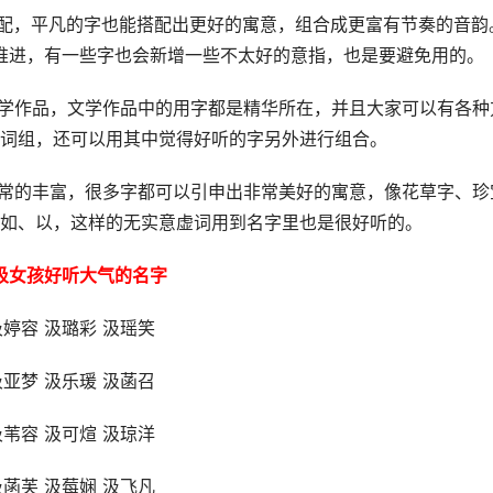
搭配，平凡的字也能搭配出更好的寓意，组合成更富有节奏的音韵
推进，有一些字也会新增一些不太好的意指，也是要避免用的。
文学作品，文学作品中的用字都是精华所在，并且大家可以有各种
词组，还可以用其中觉得好听的字另外进行组合。
非常的丰富，很多字都可以引申出非常美好的寓意，像花草字、珍
如、以，这样的无实意虚词用到名字里也是很好听的。
汲女孩好听大气的名字
汲婷容 汲璐彩 汲瑶笑
汲亚梦 汲乐瑗 汲菡召
汲苇容 汲可煊 汲琼洋
汲菡芙 汲莓娴 汲飞凡