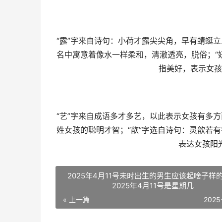
“露”字来自诗句：小荷才露尖尖角，早有蜻蜓
名中寓意着像水一样柔和，清澈透亮，脱俗；“
指美好，表示女孩
“艺”字来自成语多才多艺，以此表示女孩有多
姓女孩的聪明才智；“歆”字选自诗句：灵歆若
表达女孩阳
2025年4月11号未时出生的男生应该起啥子样
2025年4月11号是星期几
« 上一篇
2025