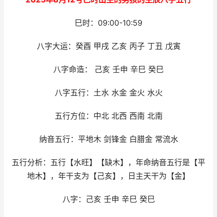
巳时：09:00-10:59
八字大运：癸酉 甲戌 乙亥 丙子 丁丑 戊寅
八字命造： 己亥 壬申 辛巳 癸巳
八字五行：土水 水金 金火 水火
五行方位：中北 北西 西南 北南
纳音五行：平地木 剑锋金 白腊金 常流水
五行分析：五行【水旺】【缺木】，年命纳音五行是【平
地木】，年干支为【己亥】，日主天干为【金】
八字：己亥 壬申 辛巳 癸巳