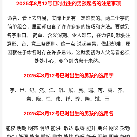
2025年8月12号巳时出生的男孩起名的注意事项
命名，看上去容易，实际上是有一定难度的。两三个字的
简单组合，里面却包含了许许多多的技巧和方法。要做到
名字顺口、 简单、含义深刻、令人难忘，在命名时就要注
意形、音、意三条原则。这一点 说起容易，做起却难，原
因就在于命名时存在许多忌讳，这就要初为人父母者必须
处处小心，要争到防患于未然。
2025年8月12号巳时出生的男孩的选用字
宇、世、纪、然、洋、巩、展、民、瑞、可、睿、齐、
岩、晓、恒、伟、祥、骅、隆、斌、玉
2025年8月12号巳时出生的男孩的选用名
能权 明朗 明亮 明旭 能洪 敏达 敏睿 能升 朋兴 朋义 彭勃
能加 能强 能友 鹏鲸 鹏举 能炜 能旺 能夭 明知 明志 能峻