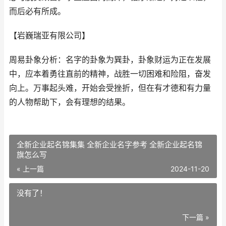
而后必有所成。
【岩巍瑞亚有限公司】
周易卦象分析：名字的卦象为巽卦，卦象财运为正在发展
中，应本着勇往直前的精神，战胜一切困难和险阻，奋发
向上。万事起头难，开始会受挫折，但在有才德和有力量
的人物帮助下，会有理想的结果。
全新企业起名锦集集 全新企业名字参考 全新企业起名锦
旗怎么写
« 上一篇
2024-11-20
没有了！
下一篇 »