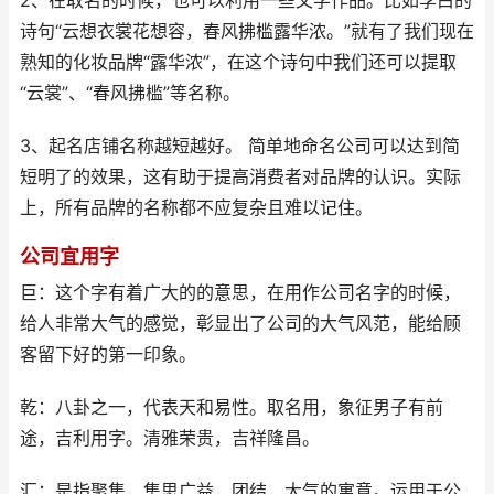
2、在取名的时候，也可以利用一些文学作品。比如李白的
诗句“云想衣裳花想容，春风拂槛露华浓。”就有了我们现在
熟知的化妆品牌“露华浓”，在这个诗句中我们还可以提取
“云裳”、“春风拂槛”等名称。
3、起名店铺名称越短越好。 简单地命名公司可以达到简
短明了的效果，这有助于提高消费者对品牌的认识。实际
上，所有品牌的名称都不应复杂且难以记住。
公司宜用字
巨：这个字有着广大的的意思，在用作公司名字的时候，
给人非常大气的感觉，彰显出了公司的大气风范，能给顾
客留下好的第一印象。
乾：八卦之一，代表天和易性。取名用，象征男子有前
途，吉利用字。清雅荣贵，吉祥隆昌。
汇：是指聚集，集思广益，团结，大气的寓意。运用于公