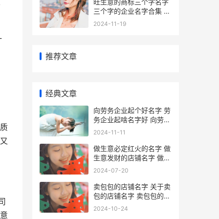
主
旺生意的商标三个字名字
三个字的企业名字合集 旺
生意的商标三字是什么
2024-11-19
一
推荐文章
经典文章
向劳务企业起个好名字 劳
务企业起啥名字好 向劳务
质
企业起个什么名字
2024-11-11
又
做生意必定红火的名字 做
生意发财的店铺名字 做生
意必定红火的名字
2024-07-20
卖包包的店铺名字 关于卖
包的店铺名字 卖包包的店
司
铺名字英文
2024-10-24
寓意