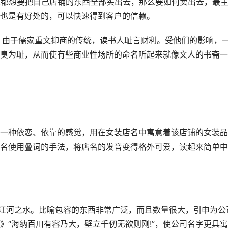
人都想要把自己店铺的东西全部买出去，那么要如何卖出去，最
也是有好处的，可以快速得到客户的信赖。
，由于儒家重文抑商的传统，读书人耻言财利。受他们的影响，
臭为耻，从而使有些商业性场所的命名听起来就像文人的书斋一
一种依恋、依靠的感觉，用在女装店名中寓意着该店铺的女装品
名使用叠词的手法，将店名的发音变得格外可爱，读起来简单中
条江河之水。比喻包容的东西非常广泛，而且数量很大，引申为公
》“海纳百川有容乃大，壁立千仞无欲则刚!”，使公司名字更具