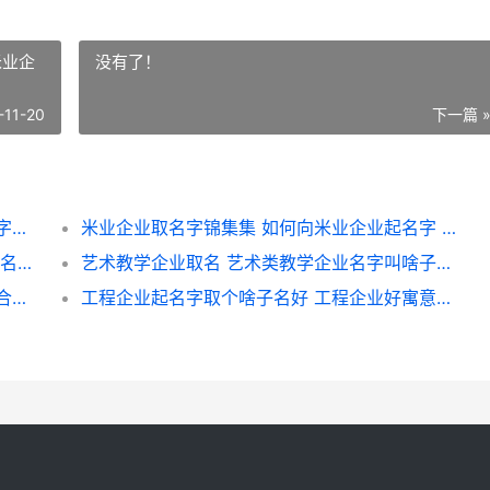
米业企
没有了！
-11-20
下一篇 
周易八字企业取名 不收费根据生辰八字取名字锦集 八字企业取名
米业企业取名字锦集集 如何向米业企业起名字 米业企业取名字怎么取
取个企业名字锦集 如何向企业起名好 公司取名锦的最佳配字
艺术教学企业取名 艺术类教学企业名字叫啥子好 艺术教育公司取名字大全
旺生意的商标三个字名字 三个字的企业名字合集 旺生意的商标三字是什么
工程企业起名字取个啥子名好 工程企业好寓意的名字 工程企业名称
图