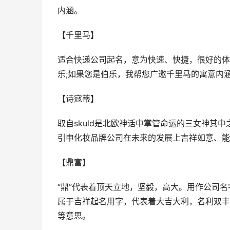
内涵。
【千里马】
适合快递公司起名，意为快速、快捷，很好的体
乐;如果您是伯乐，我帮您广邀千里马的寓意内
【诗寇蒂】
取自skuld是北欧神话中掌管命运的三女神其中
引申化妆品牌公司在未来的发展上吉祥如意、能
【鼎富】
“鼎”代表着顶天立地，坚毅，高大。用作公司名
属于吉祥起名用字，代表着大吉大利，名利双丰
等意思。