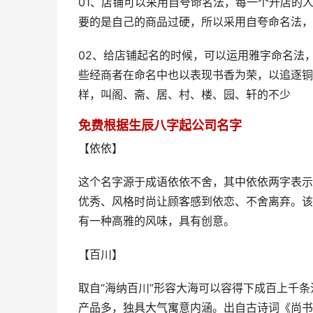
01、店铺可以采用自夸命名法，每一个开店的
要的是自己的商品过硬，所以采用自夸命名法，
02、给店铺起名的时候，可以运用雅字命名法
些经商者在命名中也以表现书香为荣，以追逐铜
样，叫阁、斋、居、村、楼、园、轩的不少
免费根据生辰八字起公司名字
【依依】
这个名字源于成语依依不舍，其中依依两字表示
优秀、风格时尚让顾客感到依恋、不舍离弃。该
有一种高雅的风味，具有创意。
【百川】
取自“海纳百川”形容大海可以容得下成百上千
产品多，独具大气寓意内涵。出自古诗词《尚书