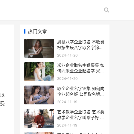
热门文章
周易八字企业取名 不收费
根据生辰八字取名字锦集
八字企业取名
2024-11-20
米业企业取名字锦集集 如
何向米业企业起名字 米业
企业取名字怎么取
2024-11-20
取个企业名字锦集 如何向
企业起名好 公司取名锦的
以
最佳配字
2024-11-19
费
艺术教学企业取名 艺术类
教学企业名字叫啥子好 艺
术教育公司取名字大全
2024-11-19