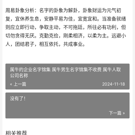
周易卦象分析：名字的卦象为解卦，卦象财运为元气初
复，宜休养生息，安静平易为佳，宜宽宜和。当准备就绪
则应立即行动，争取主动，不可拖廷，所往必有功利，但
切勿贪得无厌。克勤克俭，刚柔相济，以柔为主。远避小
人，团结君子，相互依托，共成事业。
属牛的企业名字锦集 属牛男生名字锦集不收费 属牛人取
公司名称
« 上一篇
2024-11-18
没有了！
下一篇 »
相关推荐