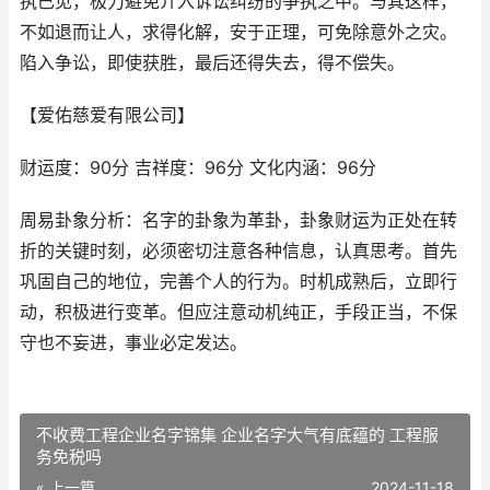
执已见，极力避免介入诉讼纠纷的争执之中。与其这样，
不如退而让人，求得化解，安于正理，可免除意外之灾。
陷入争讼，即使获胜，最后还得失去，得不偿失。
【爱佑慈爱有限公司】
财运度：90分 吉祥度：96分 文化内涵：96分
周易卦象分析：名字的卦象为革卦，卦象财运为正处在转
折的关键时刻，必须密切注意各种信息，认真思考。首先
巩固自己的地位，完善个人的行为。时机成熟后，立即行
动，积极进行变革。但应注意动机纯正，手段正当，不保
守也不妄进，事业必定发达。
不收费工程企业名字锦集 企业名字大气有底蕴的 工程服
务免税吗
« 上一篇
2024-11-18