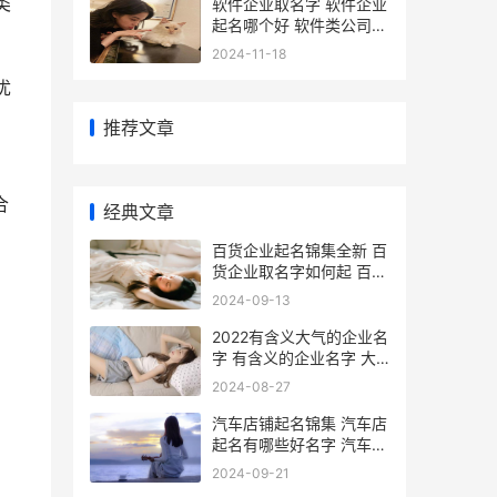
类
软件企业取名字 软件企业
起名哪个好 软件类公司起
名
2024-11-18
优
推荐文章
合
经典文章
百货企业起名锦集全新 百
货企业取名字如何起 百货
公司名称大全集最新
2024-09-13
2022有含义大气的企业名
字 有含义的企业名字 大
气有含义的网名
2024-08-27
汽车店铺起名锦集 汽车店
起名有哪些好名字 汽车店
铺起名锦绣名字
2024-09-21