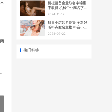
机械设备企业取名字锦集
奋
不收费 机械企业起名字不
收费 机械设备公司需要资
2024-11-17
质吗
抖音小店起名锦集 全新好
听抖点取名主推 抖音小店
好听的名字
2024-07-22
团
热门标签
。