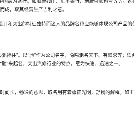
中国最为盛行。如顺康钱庄、汇丰银行、瑞康盛颜料号等等。这
而成，取其经营生产吉利之意。
设计和突出的特征独特而迷人的品牌名称应能够体现公司产品的
驰神往”。以“驰”作为公司名字，隐喻驰名天下、有追求等；适
“驰”来起名，突出汽修行业的特点，意为快速、迅速之一。
时间长，畅通的意思，取名用有着象征光明，舒畅的解释。如王