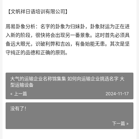
【文帆祥日语培训有限公司】
周易卦象分析：名字的卦象为归妹卦，卦象财运为正在进
入新的阶段，很快将会出现另一番景象。这时首先必须具
备远大眼光，识破利弊和吉凶，有备始能无患。其次是坚
守纯正的品德和正确的原则。
大气的运输企业名称锦集集 如何向运输企业挑选名字 大
型运输设备
« 上一篇
2024-11-17
没有了！
下一篇 »