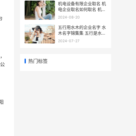
机电设备有限企业取名 机
电企业取名如何取名 机电
设备企业简介
2024-08-20
为
五行用水木的企业名字 水
木名字锦集集 五行是水木
的名字
2024-07-27
处，
热门标签
公
阳