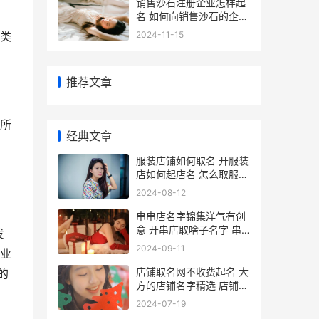
销售沙石注册企业怎样起
名 如何向销售沙石的企业
起名 砂石销售注册什么公
2024-11-15
类
司
推荐文章
所
经典文章
服装店铺如何取名 开服装
店如何起店名 怎么取服装
店名字
2024-08-12
串串店名字锦集洋气有创
意 开串店取啥子名字 串
发
串店名字锦集大全
2024-09-11
业
店铺取名网不收费起名 大
的
方的店铺名字精选 店铺取
名是只要没有就可以吗
2024-07-19