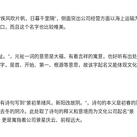
“疾风吹片帆，日暮千里隔”，侧面突出公司经营方面以海上运输
口，而且这个名字也比较唯美。
元祉。”，元祉一词的意思是大福，有着吉祥的寓意，也好听有出
字，是首、开始、第一、根源等意思，故该字起名又能体现文化
有诗句写到“景初革绪风，新阳改故阴。”，诗句的本义是初春的
去冬的阴冷。此处取了诗句的释义和意境而为文化公司起名“景
，更是寓指着公司景星庆云、前程远大。