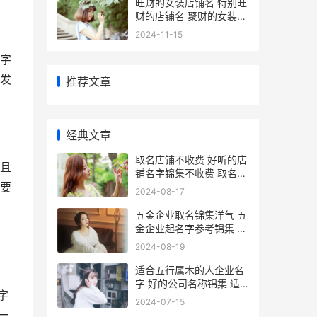
旺财的女装店铺名 特别旺
财的店铺名 聚财的女装店
名
2024-11-15
字
发
推荐文章
经典文章
取名店铺不收费 好听的店
且
铺名字锦集不收费 取名店
要
铺不收费的名字
2024-08-17
五金企业取名锦集洋气 五
金企业起名字参考锦集 好
听的五金公司名字
2024-08-19
适合五行属木的人企业名
字 好的公司名称锦集 适
字
合五行属木的行业
2024-07-15
一