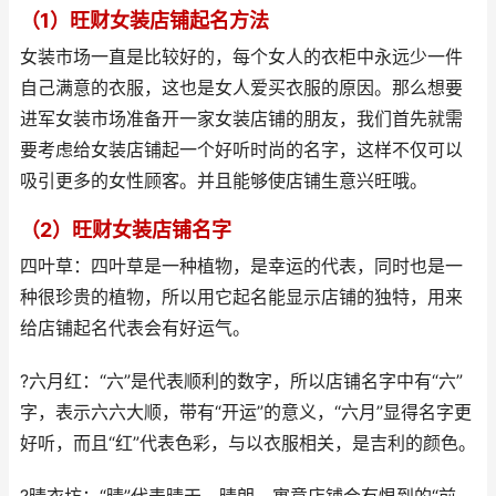
（1）旺财女装店铺起名方法
女装市场一直是比较好的，每个女人的衣柜中永远少一件
自己满意的衣服，这也是女人爱买衣服的原因。那么想要
进军女装市场准备开一家女装店铺的朋友，我们首先就需
要考虑给女装店铺起一个好听时尚的名字，这样不仅可以
吸引更多的女性顾客。并且能够使店铺生意兴旺哦。
（2）旺财女装店铺名字
四叶草：四叶草是一种植物，是幸运的代表，同时也是一
种很珍贵的植物，所以用它起名能显示店铺的独特，用来
给店铺起名代表会有好运气。
?六月红：“六”是代表顺利的数字，所以店铺名字中有“六”
字，表示六六大顺，带有“开运”的意义，“六月”显得名字更
好听，而且“红”代表色彩，与以衣服相关，是吉利的颜色。