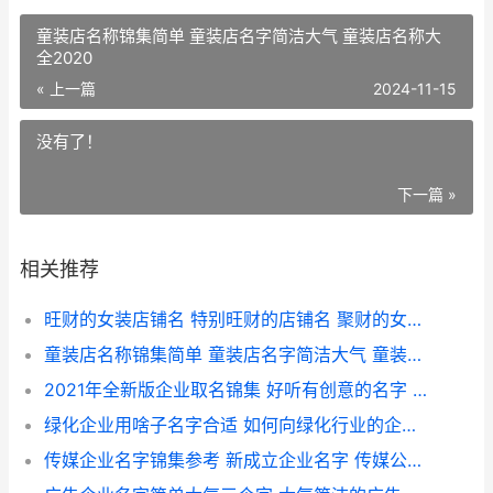
童装店名称锦集简单 童装店名字简洁大气 童装店名称大
全2020
« 上一篇
2024-11-15
没有了！
下一篇 »
相关推荐
旺财的女装店铺名 特别旺财的店铺名 聚财的女装店名
童装店名称锦集简单 童装店名字简洁大气 童装店名称大全2020
2021年全新版企业取名锦集 好听有创意的名字 企业2021
绿化企业用啥子名字合适 如何向绿化行业的企业选名字 绿化公司需要什么设备
传媒企业名字锦集参考 新成立企业名字 传媒公司大气名字