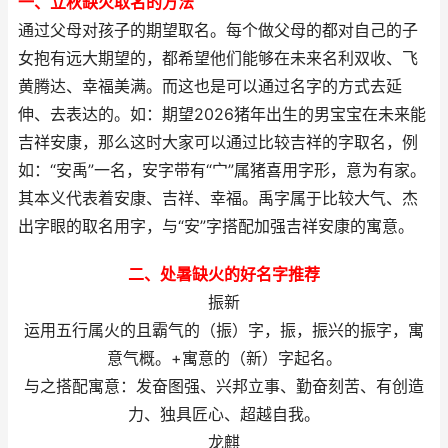
一、立秋缺火取名的方法
通过父母对孩子的期望取名。每个做父母的都对自己的子
女抱有远大期望的，都希望他们能够在未来名利双收、飞
黄腾达、幸福美满。而这也是可以通过名字的方式去延
伸、去表达的。如：期望2026猪年出生的男宝宝在未来能
吉祥安康，那么这时大家可以通过比较吉祥的字取名，例
如：“安禹”一名，安字带有“宀”属猪喜用字形，意为有家。
其本义代表着安康、吉祥、幸福。禹字属于比较大气、杰
出字眼的取名用字，与“安”字搭配加强吉祥安康的寓意。
二、处暑缺火的好名字推荐
振新
运用五行属火的且霸气的（振）字，振，振兴的振字，寓
意气概。+寓意的（新）字起名。
与之搭配寓意：发奋图强、兴邦立事、勤奋刻苦、有创造
力、独具匠心、超越自我。
龙麒