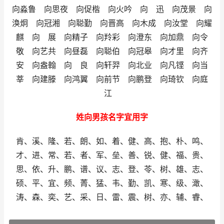
向淼鲁 向思夜 向促楷 向火吟 向 迅 向茂景 向
涣炯 向冠湘 向聪勤 向晋高 向木成 向汝堂 向耀
麒 向 展 向精子 向羚彩 向澄东 向加鼎 向令
敬 向艺共 向昼磊 向聪伯 向冠皋 向才里 向齐
安 向盎翰 向 良 向轩羿 向北业 向凡铿 向当
莘 向建滕 向鸿翼 向前节 向鹏登 向琦钦 向庭
江
姓向男孩名字宜用字
肯、溪、隆、若、朗、如、着、健、高、抱、朴、鸣、
才、进、常、若、者、军、垒、善、锐、健、福、贵、
思、依、升、鹏、谱、议、志、登、苓、树、雄、志、
硕、平、宜、频、菁、猛、韦、勤、凯、寒、级、澉、
涛、森、奕、艺、采、日、雷、震、树、亦、辅、睿、