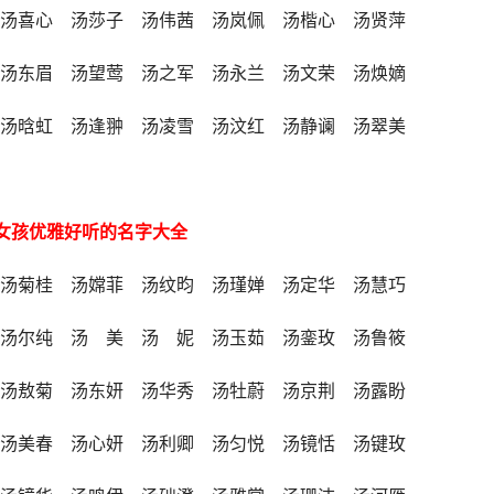
 汤喜心 汤莎子 汤伟茜 汤岚佩 汤楷心 汤贤萍
 汤东眉 汤望莺 汤之军 汤永兰 汤文荣 汤焕嫡
 汤晗虹 汤逢翀 汤凌雪 汤汶红 汤静谰 汤翠美
女孩优雅好听的名字大全
 汤菊桂 汤嫦菲 汤纹昀 汤瑾婵 汤定华 汤慧巧
 汤尔纯 汤 美 汤 妮 汤玉茹 汤銮玫 汤鲁筱
 汤敖菊 汤东妍 汤华秀 汤牡蔚 汤京荆 汤露盼
 汤美春 汤心妍 汤利卿 汤匀悦 汤镜恬 汤键玫