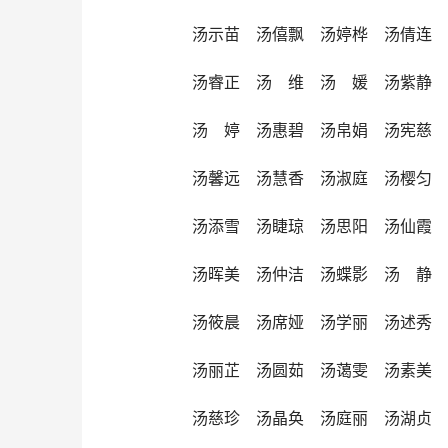
汤示苗 汤僖飘 汤婷桦 汤倩连
汤睿正 汤 维 汤 媛 汤紫静
汤 婷 汤惠碧 汤帛娟 汤宪慈
汤馨远 汤慧香 汤淑庭 汤樱匀
汤添雪 汤睫琼 汤思阳 汤仙霞
汤晖美 汤仲洁 汤蝶影 汤 静
汤筱晨 汤席娅 汤学丽 汤述秀
汤丽芷 汤圆茹 汤蔼雯 汤素美
汤慈珍 汤晶奂 汤庭丽 汤湖贞