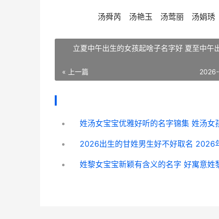
汤舜芮 汤艳玉 汤莺丽 汤娟琇
立夏中午出生的女孩起啥子名字好 夏至中午
« 上一篇
2026