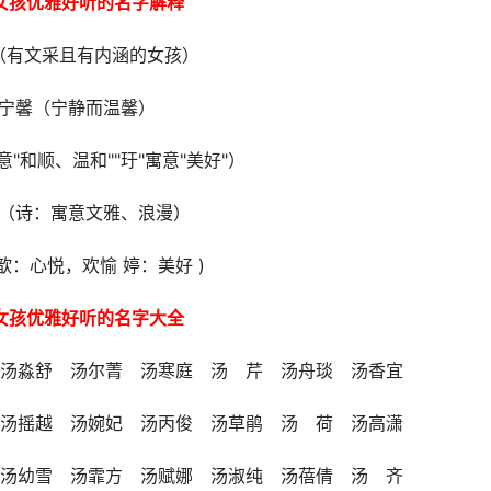
女孩优雅好听的名字解释
（有文采且有内涵的女孩）
宁馨（宁静而温馨）
"和顺、温和""玗"寓意"美好"）
（诗：寓意文雅、浪漫）
 歆：心悦，欢愉 婷：美好 )
女孩优雅好听的名字大全
 汤淼舒 汤尔菁 汤寒庭 汤 芹 汤舟琰 汤香宜
 汤摇越 汤婉妃 汤丙俊 汤草鹃 汤 荷 汤高潇
 汤幼雪 汤霏方 汤赋娜 汤淑纯 汤蓓倩 汤 齐