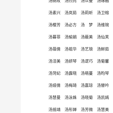
汤纳玫 汤烈窍 汤众曼 汤琢融
汤素兴 汤岚茹 汤莉昕 汤卫榕
汤樱芳 汤必方 汤 梦 汤维琬
汤暮菲 汤瑜娟 汤蔽美 汤仙芙
汤蓓倩 汤祖华 汤艺琅 汤鲜茹
汤涪美 汤妍琴 汤逻巧 汤菊馨
汤菏妃 汤露晓 汤萌蔓 汤昀琴
汤娅倩 汤梅琦 汤嘉琼 汤替吟
汤慧曼 汤泳姝 汤晓菊 汤凯嫣
汤摇靖 汤彤婵 汤芳微 汤慧美