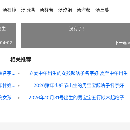
 汤石峥 汤盼满 汤芬若 汤汐娟 汤海茹 汤丘蔓
出生
没有了！
-04-02
下一篇 
相关推荐
姓汤女宝宝优雅好听的名字锦集 姓汤女孩名字大全
立夏中午出生的女孩起啥子名字好 夏至中午出生
2026出生的甘姓男生好不好取名 2026年甘姓人口有多少人
2026猪年少妇节出生的男宝宝起啥子名字好
姓黎女宝宝新颖有含义的名字 好寓意姓黎女孩名字
2026年10月31号出生的男宝宝五行缺木起啥子名字好听 2026年10月31日出生的人命运