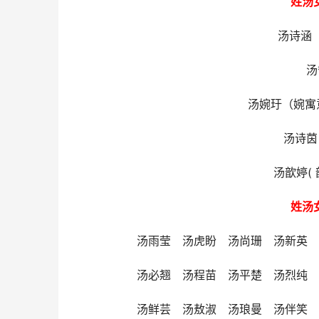
姓汤
汤诗涵
汤
汤婉玗（婉寓意
汤诗茵
汤歆婷(
姓汤
汤雨莹 汤虎盼 汤尚珊 汤新英
汤必翘 汤程苗 汤平楚 汤烈纯
汤鲜芸 汤敖淑 汤琅曼 汤伴笑