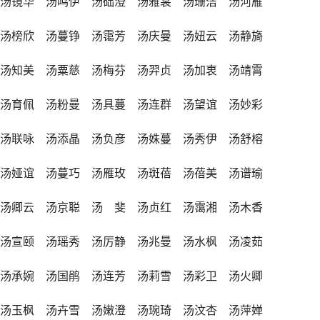
 汤镜华 汤鸣伊 汤础澄 汤雅裳 汤珊洁 汤河雁
 汤榜欣 汤蔓铮 汤霭芳 汤庆曼 汤妞云 汤静旖
 汤知美 汤粟慈 汤梅芬 汤羿贞 汤加衷 汤靖霄
 汤育佩 汤粉曼 汤具蔓 汤连群 汤望谊 汤妙彩
 汤联咏 汤添晶 汤负彦 汤姝蔓 汤秀伊 汤舒榕
 汤娅谊 汤蔓巧 汤雁玫 汤斑蓓 汤蓓美 汤谱瑜
 汤卿云 汤京聪 汤 斐 汤贞红 汤霭湘 汤木香
 汤宣颐 汤瑶秀 汤厉静 汤兆曼 汤水枫 汤凌茹
 汤承婉 汤国鹃 汤连芳 汤莉雪 汤彩卫 汤火卿
 汤玉枫 汤卉雪 汤嫩澄 汤琬琦 汤汶杏 汤萍婵