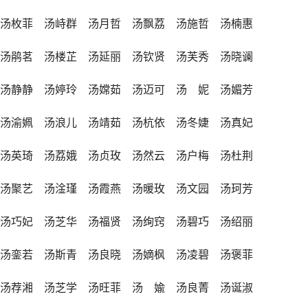
 汤枚菲 汤峙群 汤月哲 汤飘荔 汤施哲 汤楠惠
 汤鹃茗 汤楼芷 汤延丽 汤钦贤 汤芙秀 汤晓谰
 汤静静 汤婷玲 汤嫦茹 汤迈可 汤 妮 汤媚芳
 汤渝姵 汤浪儿 汤靖茹 汤杭依 汤冬婕 汤真妃
 汤英琦 汤荔娥 汤贞玫 汤然云 汤户梅 汤杜荆
 汤聚艺 汤淦瑾 汤霞燕 汤暖玫 汤文园 汤珂芳
 汤巧妃 汤芝华 汤福贤 汤绚窍 汤碧巧 汤绍丽
 汤銮若 汤斯青 汤良晓 汤嫡枫 汤凌碧 汤褒菲
 汤荐湘 汤芝学 汤旺菲 汤 婾 汤良菁 汤诞淑