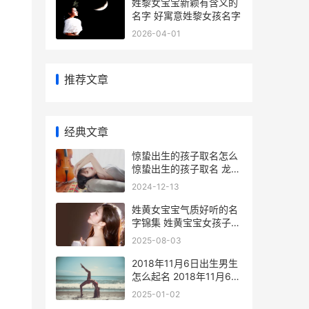
姓黎女宝宝新颖有含义的
名字 好寓意姓黎女孩名字
2026-04-01
推荐文章
经典文章
惊蛰出生的孩子取名怎么
惊蛰出生的孩子取名 龙宝
宝好吗
2024-12-13
姓黄女宝宝气质好听的名
字锦集 姓黄宝宝女孩子姓
名大全
2025-08-03
2018年11月6日出生男生
怎么起名 2018年11月6日
出生的起什么名子好
2025-01-02