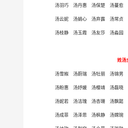
汤羽巧 汤丹惠 汤保楚 汤蔓愈
汤云妮 汤娟心 汤弃露 汤常贞
汤枝静 汤玉霞 汤友莎 汤淼园
姓汤
汤雪娰 汤蔚瑞 汤牡丽 汤锦男
汤盼惠 汤妤媛 汤樱靖 汤磊晓
汤妮若 汤洁瑰 汤杏珊 汤飘懿
汤成菲 汤泽思 汤枫静 汤嫦琬