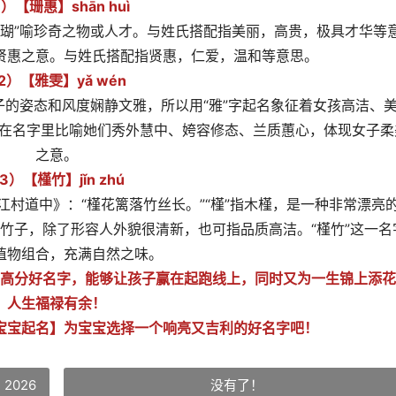
1）【珊惠】shān huì
珊瑚”喻珍奇之物或人才。与姓氏搭配指美丽，高贵，极具才华等
贤惠之意。与姓氏搭配指贤惠，仁爱，温和等意思。
2）【雅雯】yǎ wén
女子的姿态和风度娴静文雅，所以用“雅”字起名象征着女孩高洁、
，在名字里比喻她们秀外慧中、姱容修态、兰质蕙心，体现女子柔
之意。
3）【槿竹】jǐn zhú
江村道中》：“槿花篱落竹丝长。”“槿”指木槿，是一种非常漂亮
指竹子，除了形容人外貌很清新，也可指品质高洁。“槿竹”这一名
植物组合，充满自然之味。
高分好名字，能够让孩子赢在起跑线上，同时又为一生锦上添花
人生福禄有余！
宝宝起名】为宝宝选择一个响亮又吉利的好名字吧！
2026
没有了！