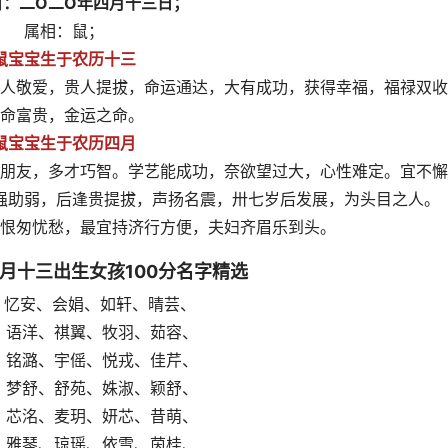
日：二O二O年四月十三日；
属相：鼠；
鼠宝宝生于农历十三
人敬爱，贵人提拔，命运通达，大有成功，获得幸福，福禄双收
命富贵，金运之命。
鼠宝宝生于农历四月
朋友，多才巧智。学艺能成功，奈欲望过大，心性难定。宜不懈
强助弱，后逢贵提拔，声扬名震，卅七岁后发展，为头目之人。
怨恨匆忧愁，最宜持济行方便，夫妇齐眉乐到头。
四月十三出生女孩100分名字精选
子悠、忆安、会娟、如轩、晴芸、
妍蔓、语洋、祺翼、牧羽、茹容、
雯捷、铭潞、宇傜、悦戎、佳芹、
诗芸、梦舒、舒苑、姝淑、颖舒、
艺嬴、芯洺、麦玥、妍芯、昔萌、
诗迪、雅琴、琼瑶、依雪、茵桂、