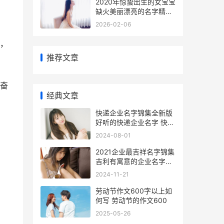
2020年惊蛰出生的女宝宝
缺火美丽漂亮的名字精选
2020年惊蛰是哪天
2026-02-06
，
推荐文章
奋
经典文章
快递企业名字锦集全新版
好听的快递企业名字 快递
公司名字起名大全
2024-08-01
2021企业最吉祥名字锦集
吉利有寓意的企业名字
300个吉祥企业名字大全
2024-11-21
劳动节作文600字以上如
何写 劳动节的作文600
2025-05-26