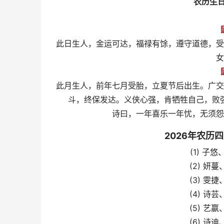
农历生
此日生人，金运可达，福禄有馀，遵守道德，受
女
此月生人，前年七月受胎，立夏节后出生。广交
斗，终保发达。义侠心强，肯牺牲自己，败
诗曰，一年喜乐一年忧，无须
2026年农历
(1) 
(2) 
(3) 
(4) 
(5) 
(6) 