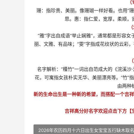
（
珊：指珍贵、美丽。像珊瑚一样好看。也用“
思。惠：指仁爱，宽厚，柔顺，
（
“雅”字出自成语“举止娴雅”，通常都是形容
丽、文雅、有品味；“雯”字指成花纹状的云彩
（
名字解析：“槿竹”一词出自范成大的《浣溪沙·
花，可寓指女孩朴实无华、美丽漂亮等。“竹”
由两种
新的生命出生是一种新的希望，而搭配一个吉祥
吉祥高分好名字欢迎点击下方【
2026年农历四月十六日出生女宝宝五行缺木取名 