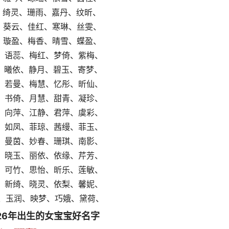
纹菱、绮灵、珊雨、嘉丹、纹昕、
雪萍、葵云、佳红、寒琳、丝雯、
菡颖、璇盈、梅香、晴雪、蝶盈、
妮蓝、语蕊、梅红、梦倚、紫梅、
艳青、曦依、静月、碧玉、寄梦、
雅雪、若曼、梅慧、忆彤、昕仙、
秋娇、书倚、月慧、甜青、凝珍、
夜曼、向萍、江静、君萍、虞彩、
馨影、如凤、菲琼、茜缦、菲玉、
雅婷、曼茵、妙春、珊琪、南影、
娇霞、晓玉、丽依、依缘、芹芳、
雪烟、可竹、思怡、昕乐、莲敏、
娜漫、新绮、晓灵、依梨、馨妮、
纹青、玉润、映梦、巧娥、黛荷、
26年出生的女宝宝好名字