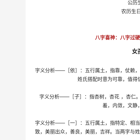
公历生
农历生
八字喜神：八字过硬
女
字义分析——［依］：五行属土，指靠，仗赖，
姓氏搭配时意为可靠，值得
字义分析——［子］：指杏树，杏花 ，杏仁
羞，内敛，文静
字义分析——［一］：五行属土，指特定、相当
致，美丽出众，善良，美丽，吉祥。当两字与姓