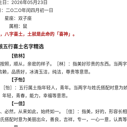
日：2026年05月23日
日：二O二O年闰四月初一日
星座：双子座
属相：鼠
，八字喜土，土就是此命的「喜神」。
孩五行喜土名字精选
【依林】
按照，顺从，亲密的样子。［林］：指美好珍贵的东西。当两字
信赖，品质好，冰清玉洁，纯洁，尊贵等意思。
【子怡】
。［怡］：五行属土指年轻人，青年。当两字与姓氏搭配时意为
，年轻，青春，能力，幸福等意思。
【一佳】
、必然，从来如此，始终如一。［佳］：指美，好的，形容长相
氏搭配时意为美丽出众，善良，吉祥，专一，一心一意，认真等