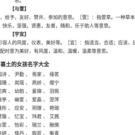
思。
【与萱】
，给予，友好、赞许、参加的意思。［萱］：指萱草。一种草本
，快乐，坚强，贤惠，友善，随和，乐于助人等意思。
【宇宜】
形容人的风度，仪表，美好等。［宜］：指适当，合适；应该，
配时意为美好，有风度，温和，温暖，温柔等意思。
字喜土的女孩名字大全
园诗 、 尹勤 、 焉家 、 缘茗
圆珊 、 岚瑶 、 燕娇 、 缨宁
坊爽 、 幼韵 、 爰锦 、 羽佩
垅亭 、 幽爱 、 爱晶 、 翌萍
墐彤 、 应安 、 玥璟 、 艳琦
壁璇 、 忆宝 、 玮君 、 艾茜
与萱 、 怡彩 、 琬兰 、 融倩
奥妍 、 怿丹 、 瑕蓝 、 衡青