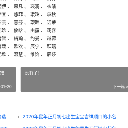
婴伊 、 恩凡 、 瑛澜 、 衣晴
宇宜 、 悠菲 、 瑷玲 、 袅秋
安芸 、 意芬 、 璎璐 、 话荣
宛珍 、 攸晗 、 由露 、 诩容
宥智 、 旖瀚 、 约曼 、 越蓉
容媛 、 欧欢 、 辰宁 、 跃瑞
尤欣 、 温慧 、 维饴 、 辰莎
主推
没有了！
-01-20
下一篇 
2019年腊月二十七出生五行缺土男生起名精选 2026年农历二月二十八是几月几号
2020年鼠年正月初七出生宝宝吉祥顺口的小名乳名锦集 2020鼠年正月出生的宝宝怎么样