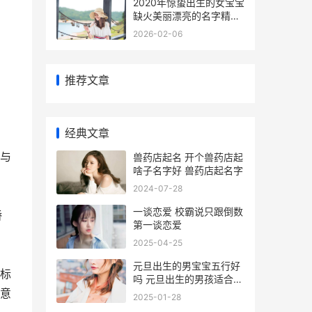
2020年惊蛰出生的女宝宝
缺火美丽漂亮的名字精选
2020年惊蛰是哪天
2026-02-06
推荐文章
经典文章
与
兽药店起名 开个兽药店起
啥子名字好 兽药店起名字
2024-07-28
一谈恋爱 校霸说只跟倒数
娇
第一谈恋爱
2025-04-25
元旦出生的男宝宝五行好
标
吗 元旦出生的男孩适合什
么名字
意
2025-01-28