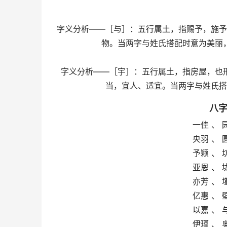
字义分析——［与］：五行属土，指赐予，施予
物。当两字与姓氏搭配时意为美丽
字义分析——［宇］：五行属土，指房屋，也
当，宜人、适宜。当两字与姓氏搭
八
一佳 、 
央羽 、 
予颖 、 
亚恩 、 
亦芳 、 
亿惠 、 
以嘉 、 
伊瑾 、 