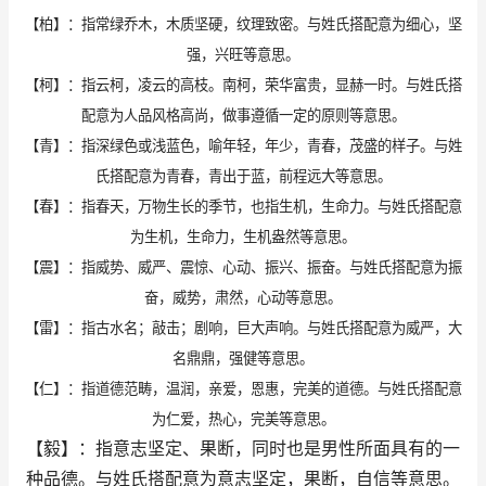
【柏】：指常绿乔木，木质坚硬，纹理致密。与姓氏搭配意为细心，坚
强，兴旺等意思。
【柯】：指云柯，凌云的高枝。南柯，荣华富贵，显赫一时。与姓氏搭
配意为人品风格高尚，做事遵循一定的原则等意思。
【青】：指深绿色或浅蓝色，喻年轻，年少，青春，茂盛的样子。与姓
氏搭配意为青春，青出于蓝，前程远大等意思。
【春】：指春天，万物生长的季节，也指生机，生命力。与姓氏搭配意
为生机，生命力，生机盎然等意思。
【震】：指威势、威严、震惊、心动、振兴、振奋。与姓氏搭配意为振
奋，威势，肃然，心动等意思。
【雷】：指古水名；敲击；剧响，巨大声响。与姓氏搭配意为威严，大
名鼎鼎，强健等意思。
【仁】：指道德范畴，温润，亲爱，恩惠，完美的道德。与姓氏搭配意
为仁爱，热心，完美等意思。
【毅】：指意志坚定、果断，同时也是男性所面具有的一
种品德。与姓氏搭配意为意志坚定，果断，自信等意思。