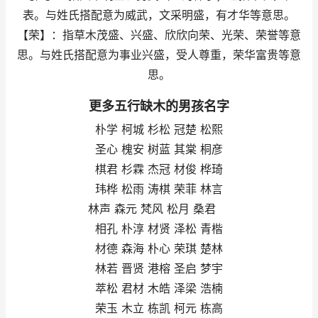
表。与姓氏搭配意为威武，文采明盛，有才华等意思。
【荣】：指草木茂盛、兴盛、欣欣向荣、光荣、荣誉等意
思。与姓氏搭配意为事业兴盛，受人尊重，荣华富贵等意
思。
更多五行缺木的男孩名字
朴学 柯城 杉松 冠楚 松熙
圣心 槐安 树蓝 其棠 桐彦
棋君 杉霖 杰冠 材俊 桦琦
玮桦 松雨 涛棋 荣菲 林言
林声 森元 梵风 松月 桑君
相孔 朴淳 材贤 泽松 青楷
材德 森海 朴心 荣琪 楚林
林若 晋贤 港榕 圣启 梦宇
萃松 君材 木皓 泽梁 浩楠
荣玉 木立 栋凯 柯元 栋高