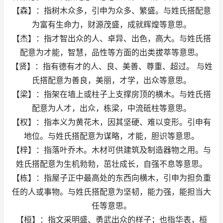
【森】：指树木众多，引申为众多、繁盛。与姓氏搭配意
为富有生命力，财源茂盛，成就辉煌等意思。
【杰】：指才智出众的人、卓异、出色，高大。与姓氏搭
配意为才能，智慧，品性等方面的出类拔萃等意思。
【贤】：指有德有才的人、良、美善、尊重、超过。 与姓
氏搭配意为善良，美丽，才学，出众等意思。
【梁】：指架在墙上或柱子上支撑房顶的横木。与姓氏搭
配意为人才，出众，栋梁，中流砥柱等意思。
【权】：指本义为黄花木，因其坚硬、难以变形。引申有
地位。与姓氏搭配意为谋略，才能，胆识等意思。
【梓】：指落叶乔木。木材可供建筑及制造器物之用。与
姓氏搭配意为生机勃勃，茁壮成长，自强不息等意思。
【栋】：指屋子正中最高处的东西向横木，引申为担负重
任的人或事物。与姓氏搭配意为坚韧，能力强，能担当大
任等意思。
【桓】：指文采明盛、勇武出众的样子；也指华表，桓