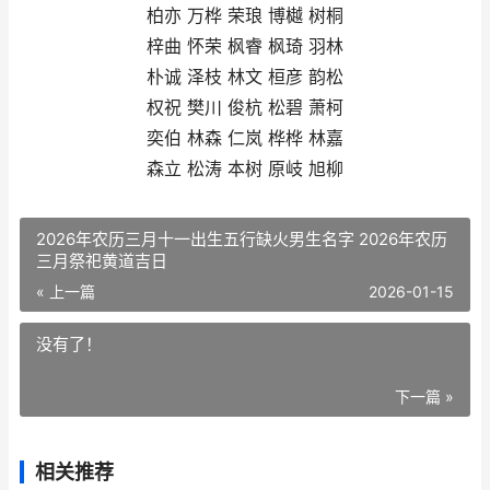
柏亦 万桦 荣琅 博樾 树桐
梓曲 怀荣 枫睿 枫琦 羽林
朴诚 泽枝 林文 桓彦 韵松
权祝 樊川 俊杭 松碧 萧柯
奕伯 林森 仁岚 桦桦 林嘉
森立 松涛 本树 原岐 旭柳
2026年农历三月十一出生五行缺火男生名字 2026年农历
三月祭祀黄道吉日
« 上一篇
2026-01-15
没有了！
下一篇 »
相关推荐