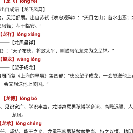
【龙飞】lóng fēi
出自成语【龙飞凤舞】
力，灵活舒展。出自苏轼《表忠观碑》：“天目之山；苕水出焉；
飞凤舞；萃于临安。”
【龙祥】lóng xiáng
——【龙凤呈祥】
问》：“天子布德，将致太平，则麟凤龟龙先为之呈祥。”
【望龙】wàng lóng
——【望子成龙】
自周而复《上海的早晨》第四部：“德公望子成龙，一会想送他上
一会又想送他上美国。”
【龙博】lóng bó
、见识宽广、学识丰富，龙博寓意男孩博学多识、高瞻远瞩、人
龙凤。
龙承】lóng chéng
任、坚持、能干之义，龙承形容男孩敢做敢当、持之以恒、精明