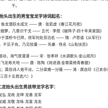
干。
龙抬头出生的男宝宝龙字诗词起名：
龙潜跃水成文 —— 唐 · 张若虚《春江花月夜》
萝，几曾识干戈 —— 五代 · 李煜《破阵子·四十年来家国》
渭桥今已拜，将军何处觅功名 —— 隋 · 卢思道《从军行》
不见子充，乃见狡童 —— 先秦 · 佚名《山有扶苏》
，海气夜漫漫 —— 宋 · 张孝祥《水调歌头·金山观月》
龙寿天地 —— 唐 · 陈陶《将进酒·金尊莫倚青春健》
莫信诗人竟平淡，二分梁甫一分骚 —— 清 · 龚自珍《己亥杂
三百十五首选六）》
月二龙抬头出生男孩带龙字名字：
龙弘 龙政 龙坤 龙善 龙军
龙威 龙敬 龙咏 龙富 龙友