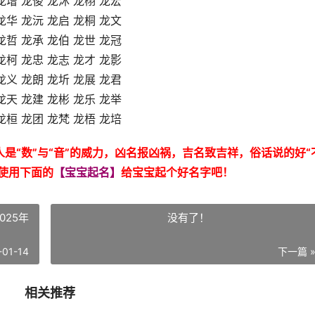
龙增 龙俊 龙沐 龙栩 龙宏
龙华 龙沅 龙启 龙桐 龙文
龙哲 龙承 龙伯 龙世 龙冠
龙柯 龙忠 龙志 龙才 龙影
龙义 龙朗 龙圻 龙展 龙君
龙天 龙建 龙彬 龙乐 龙举
龙桓 龙团 龙梵 龙梧 龙培
是“数”与“音”的威力，凶名报凶祸，吉名致吉祥，俗话说的好“
使用下面的
【宝宝起名】
给宝宝起个好名字吧！
025年
没有了！
-01-14
下一篇 
相关推荐