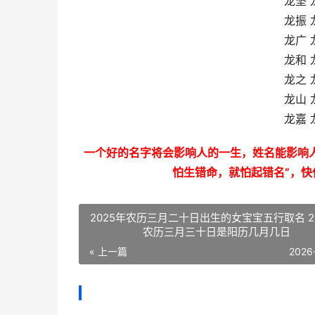
龙坚 
龙振 
龙广 
龙和 
龙之 
龙山 
龙嘉 
一个好的名字将会影响人的一生，姓名能影响人
怕生错命，就怕起错名”，快
2025年农历三月二十日出生的女宝宝五行取名 2
农历三月三十日是阳历几月几日
« 上一篇
2026