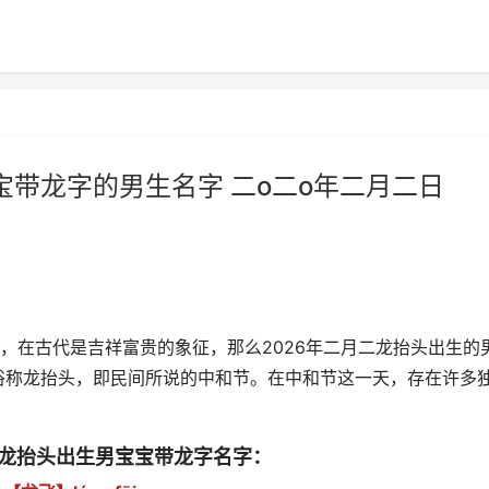
宝带龙字的男生名字 二o二o年二月二日
，在古代是吉祥富贵的象征，那么2026年二月二龙抬头出生的
俗称龙抬头，即民间所说的中和节。在中和节这一天，存在许多
二龙抬头出生男宝宝带龙字名字：