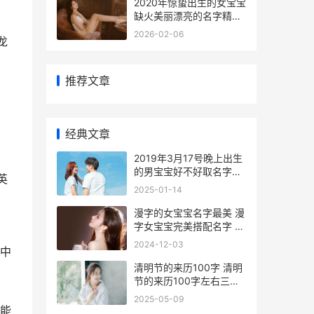
2020年惊蛰出生的女宝宝
缺火美丽漂亮的名字精选
2020年惊蛰是哪天
2026-02-06
龙
推荐文章
经典文章
2019年3月17号晚上出生
的男宝宝好不好取名字
英
2019年3月17日什么星座
2025-01-14
漫字的女宝宝名字最美 漫
字女宝宝完美搭配名字 漫
取女孩子名字大全
2024-12-03
中
清明节的来历100字 清明
节的来历100字左右三年
级
2025-05-09
能