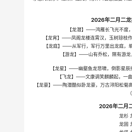
2026年二月二
【龙潜】——鸿雁长飞光不度，鱼
【龙宵】——凤阁龙楼连霄汉，玉树琼枝作烟
【龙庭】——从军行，军行万里出龙庭，单于
【游龙】——山有乔松，隰有游龙，
【龙星】——幽壑鱼龙悲啸，倒影星辰摇动
【飞龙】——文康调笑麒麟起，一曲飞
【龙豪】——陶潜酷似卧龙豪，万古浔阳松菊高；
（
2026年二
龙杉 
龙固 