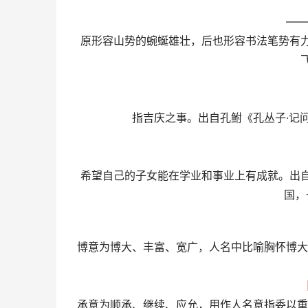
——
原形容山势的蜿蜒雄壮，后也形容书法笔势有
指吉庆之事。出自孔鲋《孔丛子·记
希望自己的子女能在学业和事业上有成就。出
国，
博意为博大、丰富、宽广，人名中比喻胸怀博大
【
承意为顺承、继续、应允，用作人名意指委以重