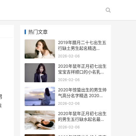
热门文章
2019年腊月二十七出生五
行缺土男生起名精选
2026年农历二月二十八是
2026-02-06
几月几号
2020年鼠年正月初七出生
宝宝吉祥顺口的小名乳名
锦集 2020鼠年正月出生
2026-02-06
的宝宝怎么样
2020年惊蛰出生的男生帅
气高分名字精选 2020年
男
惊蛰出生的鼠宝宝好不好
2026-02-06
独
2020年鼠年正月初七出生
的男生五行缺水起名最好
听的名字 2020年正月出
2026-02-06
生的属鼠人好不好