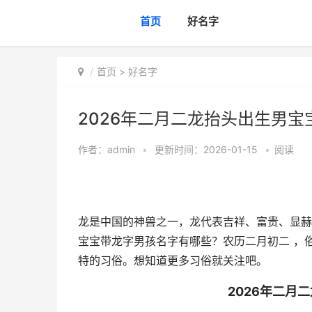
首页
好名字
首页
>
好名字
2026年二月二龙抬头出生男宝
作者：
admin
•
更新时间：2026-01-15
•
阅读
龙是中国的神兽之一，龙代表吉祥、富贵、显赫
宝宝带龙字男孩名字有哪些？农历二月初二 ，
特的习俗。想知道更多习俗就关注吧。
2026年二月