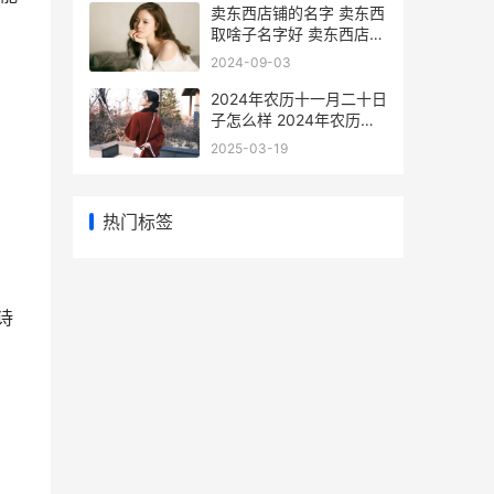
卖东西店铺的名字 卖东西
取啥子名字好 卖东西店铺
名字
2024-09-03
2024年农历十一月二十日
子怎么样 2024年农历十
一月搬家好日子
2025-03-19
热门标签
诗