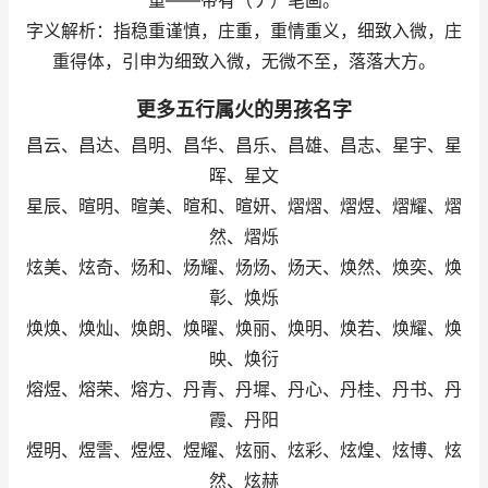
重——带有（丿）笔画。
字义解析：指稳重谨慎，庄重，重情重义，细致入微，庄
重得体，引申为细致入微，无微不至，落落大方。
更多五行属火的男孩名字
昌云、昌达、昌明、昌华、昌乐、昌雄、昌志、星宇、星
晖、星文
星辰、暄明、暄美、暄和、暄妍、熠熠、熠煜、熠耀、熠
然、熠烁
炫美、炫奇、炀和、炀耀、炀炀、炀天、焕然、焕奕、焕
彰、焕烁
焕焕、焕灿、焕朗、焕曜、焕丽、焕明、焕若、焕耀、焕
映、焕衍
熔煜、熔荣、熔方、丹青、丹墀、丹心、丹桂、丹书、丹
霞、丹阳
煜明、煜霅、煜煜、煜耀、炫丽、炫彩、炫煌、炫博、炫
然、炫赫