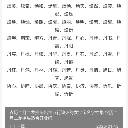
炫美、炫奇、炀和、炀耀、炀炀、炀天、焕然、焕奕、焕
彰、焕烁
焕焕、焕灿、焕朗、焕曜、焕丽、焕明、焕若、焕耀、焕
映、焕衍
熔煜、熔荣、熔方、丹青、丹墀、丹心、丹桂、丹书、丹
霞、丹阳
丹宸、丹枫、丹曦、丹华、丹墨、丹石、丹虹、丹雪、丹
绮、丹诚
丹红、丹鸿、丹林、丹辉、丹若、丹灵、丹情、旭日、旭
霁、旭景
协心、协睦、协晨、协庆、协泰、协济、协亮、忻乐、忻
愉、忻忻
农历二月二龙抬头出生五行缺火的女宝宝名字锦集 农历二
月二龙抬头适合开业吗
« 上一篇
2026-01-13