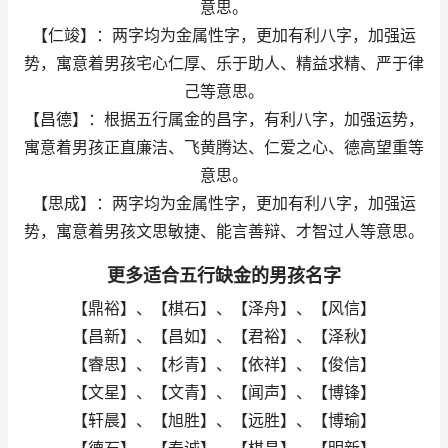
意思。
【仁竣】：两字均为金属性字，更加有利八字，加强运
势，寓意着男孩宅心仁厚、乐于助人、精益求精、严于律
己等意思。
【昌德】：根据五行属金的昌字，有利八字，加强运势，
寓意着男孩正直廉洁、飞黄腾达、仁爱之心、德高望重等
意思。
【思成】：两字均为金属性字，更加有利八字，加强运
势，寓意着男孩文思敏捷、能言善辩、才智过人等意思。
更多适合五行缺金的男孩名字
【鼎裕】、【棋石】、【泽舟】、【风信】
【昌新】、【昌如】、【君裕】、【泽秋】
【睿思】、【杉青】、【依祥】、【俊信】
【文星】、【文青】、【闻声】、【博锋】
【轩晨】、【旭胜】、【远胜】、【博瑜】