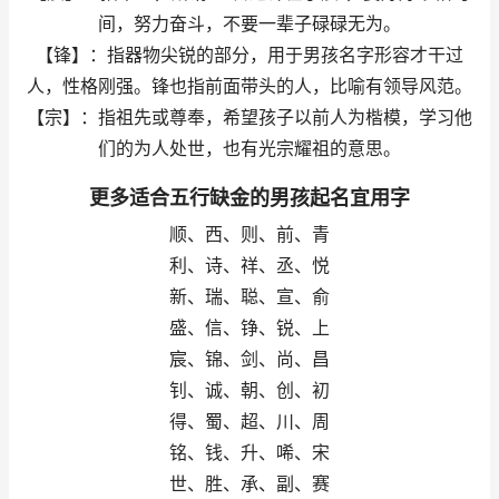
间，努力奋斗，不要一辈子碌碌无为。
【锋】：指器物尖锐的部分，用于男孩名字形容才干过
人，性格刚强。锋也指前面带头的人，比喻有领导风范。
【宗】：指祖先或尊奉，希望孩子以前人为楷模，学习他
们的为人处世，也有光宗耀祖的意思。
更多适合五行缺金的男孩起名宜用字
顺、西、则、前、青
利、诗、祥、丞、悦
新、瑞、聪、宣、俞
盛、信、铮、锐、上
宸、锦、剑、尚、昌
钊、诚、朝、创、初
得、蜀、超、川、周
铭、钱、升、唏、宋
世、胜、承、副、赛