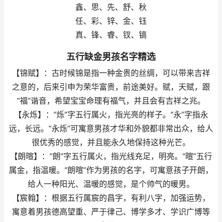
鑫、思、先、舒、秋
任、彩、锌、金、钰
真、锋、睿、钗、镐
五行缺金男孩名字精选
【锦赋】：古时候锦是指一种金贵的丝绸，可以带来吉祥
之意的，后来引申为荣华富贵，前途美好。赋，天赋，跟
“福”谐音，希望宝宝命理有福气，并且会有吉祥之兆。
【永烁】：“烁”字五行属火，指光亮的样子。“永”字指永
远，长远。“永烁”可寓意男孩才华和外貌都非常出众，给人
很优秀的感觉，并且能永久地保持这种光芒。
【朗暄】：“朗”字五行属火，指光线充足，明亮。“暄”五行
属金，指温暖。“朗暄”作为男孩的名字，可寓意孩子开朗，
给人一种阳光、温暖的感觉，是个帅气的暖男。
【宸翰】：根据五行属宸的昌字，有利八字，加强运势，
寓意着男孩德高望重、严于律己、博学多才、学识广博等