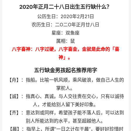
2020年正月二十八日出生五行缺什么？
公历生日：2020年2月21日
农历生日：二O二O年正月廿八日
星座：双鱼座
属相：鼠
八字喜神：八字过硬，八字喜金，金就是此命的「喜
神」。
五行缺金男孩起名推荐用字
【舟】：指船。比喻一帆风顺，乘风破浪，做自己人生的
掌舵人。
【诚】：指真心、真诚。与人交往贵在交心，只有以诚待
人，才能给别人留下美好印象。
【齐】：意达到或同样，希望孩子能不落人后，可以达到
别人所能达到的水平，甚至超越他人。
【晨】：指早上，所谓“一日之计在于晨”，要好好珍惜时