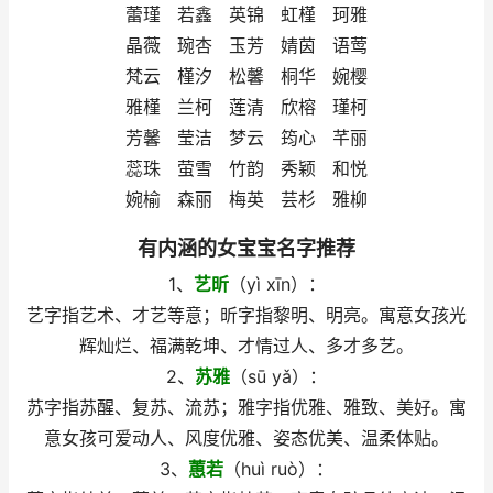
蕾瑾 若鑫 英锦 虹槿 珂雅
晶薇 琬杏 玉芳 婧茵 语莺
梵云 槿汐 松馨 桐华 婉樱
雅槿 兰柯 莲清 欣榕 瑾柯
芳馨 莹洁 梦云 筠心 芊丽
蕊珠 萤雪 竹韵 秀颖 和悦
婉榆 森丽 梅英 芸杉 雅柳
有内涵的女宝宝名字推荐
1、
艺昕
（yì xīn）：
艺字指艺术、才艺等意；昕字指黎明、明亮。寓意女孩光
辉灿烂、福满乾坤、才情过人、多才多艺。
2、
苏雅
（sū yǎ）：
苏字指苏醒、复苏、流苏；雅字指优雅、雅致、美好。寓
意女孩可爱动人、风度优雅、姿态优美、温柔体贴。
3、
蕙若
（huì ruò）：