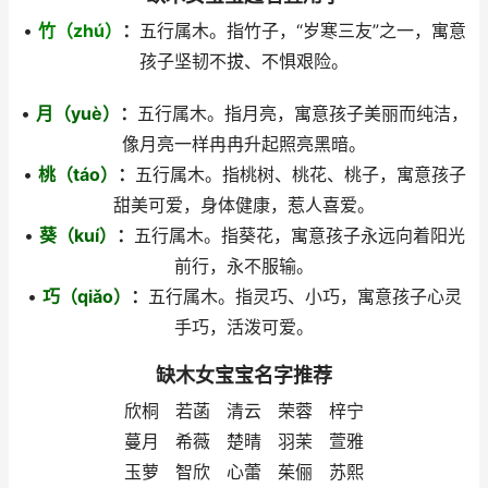
•
竹（zhú
）
：
五行属木。指竹子，“岁寒三友”之一，寓意
孩子坚韧不拔、不惧艰险。
•
月（
yuè
）
：
五行属木。指月亮，寓意孩子美丽而纯洁，
像月亮一样冉冉升起照亮黑暗。
•
桃（
táo
）
：
五行属木。指桃树、桃花、桃子，寓意孩子
甜美可爱，身体健康，惹人喜爱。
•
葵（
kuí
）
：
五行属木。指葵花，寓意孩子永远向着阳光
前行，永不服输。
•
巧（
qiǎo
）
：
五行属木。指灵巧、小巧，寓意孩子心灵
手巧，活泼可爱。
缺木女宝宝名字推荐
欣桐 若菡 清云 荣蓉 梓宁
蔓月 希薇 楚晴 羽茉 萱雅
玉萝 智欣 心蕾 茱俪 苏熙