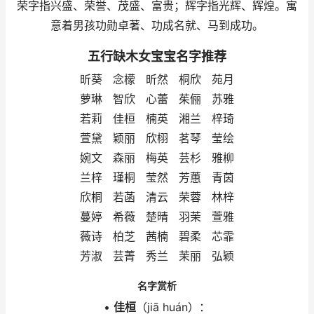
荣字指兴盛、荣誉、茂盛、富贵；辉字指光辉、辉煌。寓
意着男孩功勋卓著、功成名就、马到成功。
五行缺木女宝宝名字推荐
昕葵 念檬 昕然 桐欣 苑月
萝琳 智欣 心蕾 茱俪 苏雅
若莉 佳桓 楠英 湘兰 梓琦
萱黛 颖丽 欣栩 茗琴 莹绘
婉文 森丽 梅英 芸杉 雅柳
兰梓 瑾桐 莹然 芳蕙 青茵
欣桐 若菡 清云 荣蓉 林梓
蔓婷 希薇 楚晴 羽茉 萱雅
薇诗 柏芝 茜楠 碧柔 芯霏
芳淑 芸菁 秀兰 茉丽 弘颖
名字赏析
•
佳桓
（jiā huán）：