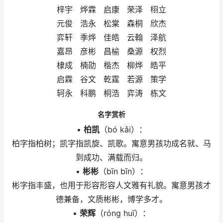
梓宇 烨霖 启康 荣泽 栩立
元俊 浩永 松棠 森桐 欣杰
弈轩 季烨 佳皓 云翰 泽航
嘉昂 彦彬 昌榆 桑源 权烈
棣成 楠劭 楷杰 柳烨 皓平
启霖 谷文 乾霆 若源 策学
轲永 科鹏 桐浩 弈涛 栋文
名字赏析
•
柏凯
（bó kǎi）：
柏字指柏树；凯字指凯旋、凯歌。寓意男孩功成名就、马
到成功、满载而归。
•
彬彬
（bīn bīn）：
彬字指丰盛，也用于形容形容人文雅有礼貌。寓意男孩才
德兼备，文质彬彬，博学多才。
•
荣辉
（róng huī）：