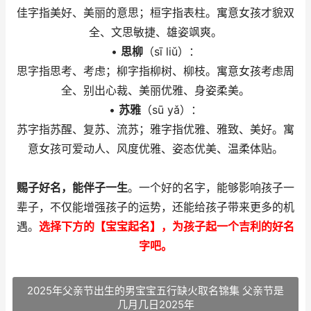
佳字指美好、美丽的意思；桓字指表柱。寓意女孩才貌双
全、文思敏捷、雄姿飒爽。
•
思柳
（sī liǔ）：
思字指思考、考虑；柳字指柳树、柳枝。寓意女孩考虑周
全、别出心裁、美丽优雅、身姿柔美。
•
苏雅
（sū yǎ）：
苏字指苏醒、复苏、流苏；雅字指优雅、雅致、美好。寓
意女孩可爱动人、风度优雅、姿态优美、温柔体贴。
赐子好名，能伴子一生
。一个好的名字，能够影响孩子一
辈子，不仅能增强孩子的运势，还能给孩子带来更多的机
遇。
选择下方的【宝宝起名】，为孩子起一个吉利的好名
字吧。
2025年父亲节出生的男宝宝五行缺火取名锦集 父亲节是
几月几日2025年