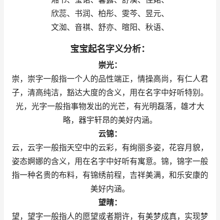
欣蕊、书润、柏彤、雯芩、昱元、
文洳、音褀、舒亦、暄阳、秋语、
宝宝起名字义分析：
崇光：
崇，崇字一般指一个人的品性端正，情操高尚，有仁人君
子，清高纯洁，豁达大度的含义，用在名字中好听特别。
光，光字一般指事物发出的光芒，有光明磊落，雄才大
略，器宇轩昂的美好内涵。
云锦：
云，云字一般指天空中的云彩，有绚丽多姿，花容月貌，
姿态婀娜的含义，用在名字中好听有寓意。锦，锦字一般
指一种名贵的布料，有锦绣前程，吉祥美满，和乐安康的
美好内涵。
望晴：
望，望字一般指人的愿望或者期许，有美梦成真，实现梦