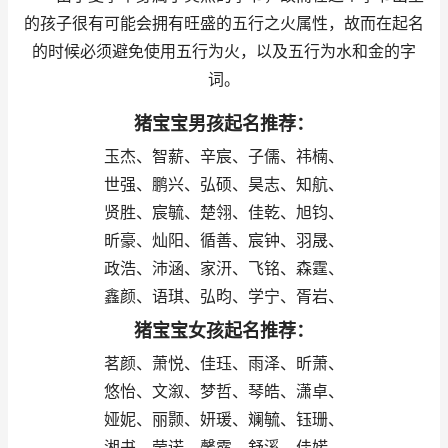
的孩子很有可能会拥有旺盛的五行之火属性，故而在起名
的时候必须避免使用五行为火，以及五行为水和金的字
词。
猪宝宝男孩起名推荐：
玉杰、智薪、辛宸、子儒、祎楠、
世强、鹏兴、弘硕、昊志、知航、
贤胜、宸毓、楚翎、佳乾、旭钧、
昕豪、灿阳、循善、宸钟、羽晟、
政浩、沛涵、家汧、飞铭、森霆、
鑫颜、语琪、弘昀、学宁、胥岩、
猪宝宝女孩起名推荐：
茗颜、萧悦、佳珏、雨泽、昕萧、
悠怡、文溆、梦哲、琴皓、潇卓、
娅妮、丽颢、妍瑗、斓毓、钰珊、
湘书、莹诺、馨露、舒溪、佳婼、