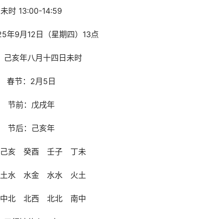
未时 13:00-14:59
25年9月12日（星期四）13点
：己亥年八月十四日未时
春节：2月5日
节前：戊戌年
节后：己亥年
己亥 癸酉 壬子 丁未
土水 水金 水水 火土
中北 北西 北北 南中