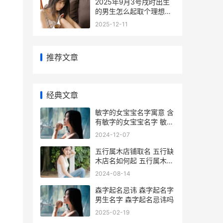
2025年9月3号戌时出生
的男生怎么起取个理想的
名字与五行属性 2025年9
2025-12-11
月3号是阴历的几月初几
推荐文章
经典文章
敏字的女宝宝名字寓意 含
有敏字的女宝宝名字 敏字
女孩最佳组合名字
2024-12-07
五行属木店铺取名 五行缺
木店名如何起 五行属木起
店名最吉利的字
2024-08-14
森字起名忌讳 森字起名字
男生名字 森字起名忌讳吗
2025-02-19