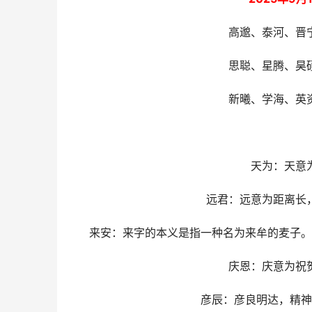
高邈、泰河、晋
思聪、星腾、昊
新曦、学海、英
天为：天意
远君：远意为距离长
来安：来字的本义是指一种名为来牟的麦子。
庆恩：庆意为祝
彦辰：彦良明达，精神