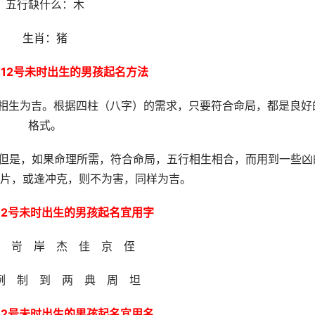
五行缺什么：木
生肖：猪
9月12号未时出生的男孩起名方法
下相生为吉。根据四柱（八字）的需求，只要符合命局，都是良好
格式。
。但是，如果命理所需，符合命局，五行相生相合，而用到一些凶
片，或逢冲克，则不为害，同样为吉。
月12号未时出生的男孩起名宜用字
届 岢 岸 杰 佳 京 侄
例 制 到 两 典 周 坦
月12号未时出生的男孩起名宜用名