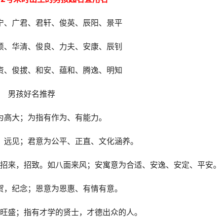
宁、广君、君轩、俊英、辰阳、景平
硕、华清、俊良、力夫、安康、辰钊
资、俊拔、和安、蕴和、腾逸、明知
男孩好名推荐
为高大；为指有作为、有能力。
，远见；君意为公平、正直、文化涵养。
招来，招致。如八面来风；安寓意为合适、安逸、安定、平安。
贺，纪念；恩意为恩惠、有情有意。
旺盛；指有才学的贤士，才德出众的人。