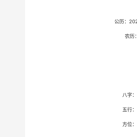
公历：20
农历
八字：
五行：
方位：