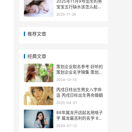
2025年11月9号出生的男
宝宝五行缺水该怎么起名
2025年11月9日是星期几
2025-11-26
推荐文章
经典文章
策划企业取名参考 好听的
策划企业名字锦集 策划公
司名字与寓意
2024-10-15
丙戌日柱出生男女八字命
运 丙戌日柱出生男命婚姻
2025-04-01
88年属龙开店起名用啥子
字 属龙最吉利的名字 88
年属龙开店取名
2024-07-12