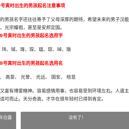
1月9号寅时出生的男孩起名注意事项
的男孩名字还往往寄予了父母深厚的期待，希望未来的男子汉能
、光宗耀祖，甚至是安邦定国。
1月9号寅时出生的男孩起名选用字
、玮、珹、琒、琛、琩、琮、琸、瑎
1月9号寅时出生的男孩起名选用名
、 高旻、 光誉、 光远、 国安、 晗昱
又富有博爱精神。容易感情用事，也容易受到环境左右。人道主
适可而止。天分奇高，才华在很年轻时已得到肯定。
5年白露
没有了！