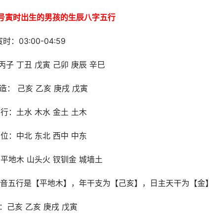
月9号寅时出生的男孩的生辰八字五行
寅时：03:00-04:59
子 丁丑 戊寅 己卯 庚辰 辛巳
造： 己亥 乙亥 庚戌 戊寅
行：土水 木水 金土 土木
位：中北 东北 西中 中东
平地木 山头火 钗钏金 城墙土
音五行是【平地木】，年干支为【己亥】，日主天干为【金】
：己亥 乙亥 庚戌 戊寅