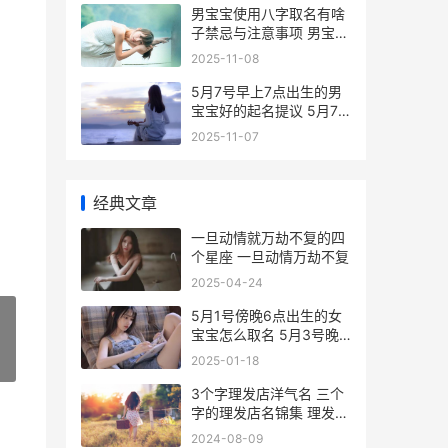
男宝宝使用八字取名有啥
子禁忌与注意事项 男宝宝
使用纸尿裤好吗
2025-11-08
5月7号早上7点出生的男
宝宝好的起名提议 5月7
号早晨
2025-11-07
经典文章
一旦动情就万劫不复的四
个星座 一旦动情万劫不复
2025-04-24
5月1号傍晚6点出生的女
宝宝怎么取名 5月3号晚
上六点
2025-01-18
»
3个字理发店洋气名 三个
字的理发店名锦集 理发店
3个字的店名
2024-08-09