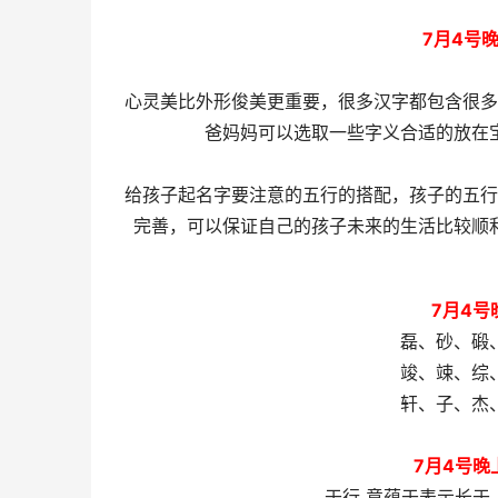
7月4号
心灵美比外形俊美更重要，很多汉字都包含很多
爸妈妈可以选取一些字义合适的放在
给孩子起名字要注意的五行的搭配，孩子的五行
完善，可以保证自己的孩子未来的生活比较顺
7月4号
磊、砂、碫
竣、竦、综
轩、子、杰
7月4号晚
于行 意蕴于表示长于