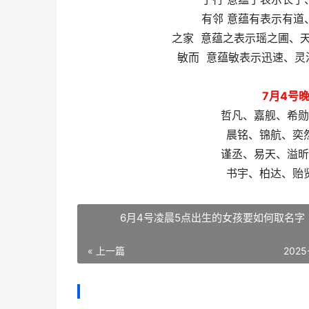
有邻 意蕴有表示有道
之家 意蕴之表示瑶之圃、
敏而 意蕴敏表示迅速、灵
7月4号
哲凡、嘉舰、希勋
晨铭、锦航、奕
谨丞、易天、溢昕
书宇、柏达、贻
6月4号凌晨5点出生的女孩要如何取名字
« 上一篇
2025