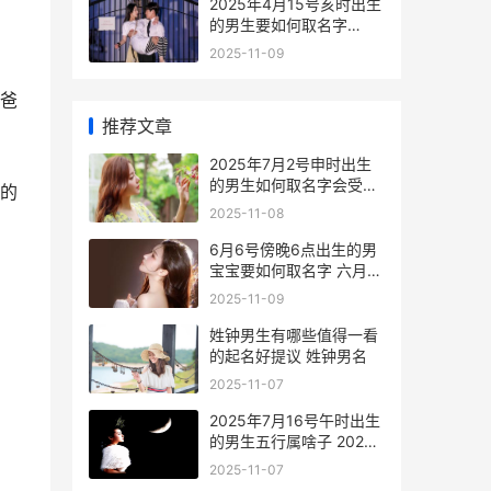
2025年4月15号亥时出生
的男生要如何取名字
2025年4月15号出生的宝
2025-11-09
宝是什么命
爸
推荐文章
2025年7月2号申时出生
的男生如何取名字会受益
的
终生 2025年7月2日是什
2025-11-08
。
么星座
6月6号傍晚6点出生的男
宝宝要如何取名字 六月六
日六点
2025-11-09
姓钟男生有哪些值得一看
的起名好提议 姓钟男名
2025-11-07
2025年7月16号午时出生
的男生五行属啥子 2025
年7月16日是农历几号
2025-11-07