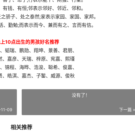
、有钱、有恒;邻表示邻好、邻近、邻和。
天之骄子、处之泰然;家表示家园、家国、家邦。
活、勤勉;而表示而今、兼而有之、言而有信。
晚上10点出生的男孩好名推荐
、韬瑞、鹏勋、翔坤、景善、君朋、
然、嘉彦、天瑞、梓原、宪嘉、熙瑾
、锦程、海晔、浩浚、聪希、俊嘉、
贤、皓淇、嘉杰、子錾、威源、俊秋
没有了！
-11-09
下一篇 
相关推荐