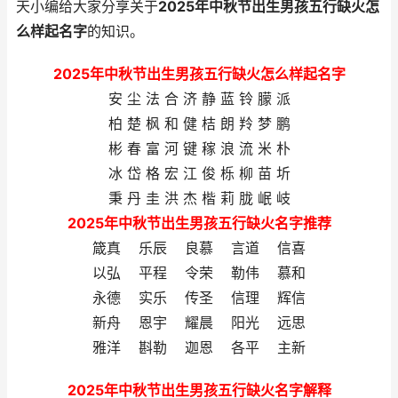
天小编给大家分享关于
2025年中秋节出生男孩五行缺火怎
么样起名字
的知识。
2025年中秋节出生男孩五行缺火怎么样起名字
安 尘 法 合 济 静 蓝 铃 朦 派
柏 楚 枫 和 健 桔 朗 羚 梦 鹏
彬 春 富 河 键 稼 浪 流 米 朴
冰 岱 格 宏 江 俊 栎 柳 苗 圻
秉 丹 圭 洪 杰 楷 莉 胧 岷 岐
2025年中秋节出生男孩五行缺火名字推荐
箴真 乐辰 良慕 言道 信喜
以弘 平程 令荣 勒伟 慕和
永德 实乐 传圣 信理 辉信
新舟 恩宇 耀晨 阳光 远思
雅洋 斟勒 迦恩 各平 主新
2025年中秋节出生男孩五行缺火名字解释