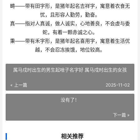
畴——带有田字形，是猪年起名吉祥字，寓意着衣食无
忧，且形容人勤劳，勤奋。
真——指对人真诚，做人诚实，心地善良，不会虚与委
蛇，有着一颗赤诚之心。
秉——带有禾字形，是猪年起名喜用字，寓意着生活优
越，不会忍冻挨饿，地位较高。
属马戌时出生的男生起啥子名字好 属马戌时出生的女孩
« 上一篇
2025-11-02
没有了！
下一篇 »
相关推荐