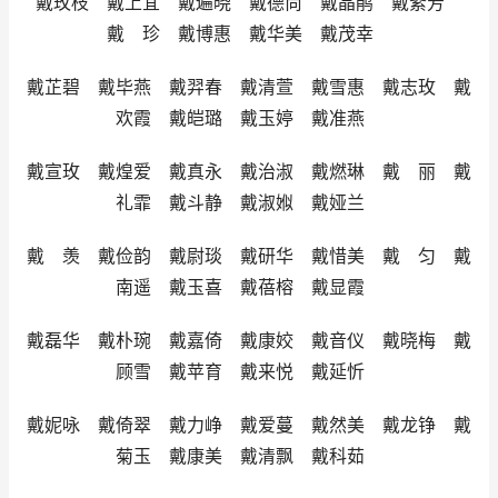
戴玫枝 戴上宜 戴遍晓 戴德尚 戴晶鹃 戴紊芳
戴 珍 戴博惠 戴华美 戴茂幸
戴芷碧 戴毕燕 戴羿春 戴清萱 戴雪惠 戴志玫 戴
欢霞 戴皑璐 戴玉婷 戴准燕
戴宣玫 戴煌爱 戴真永 戴治淑 戴燃琳 戴 丽 戴
礼霏 戴斗静 戴淑娰 戴娅兰
戴 羡 戴俭韵 戴尉琰 戴研华 戴惜美 戴 匀 戴
南遥 戴玉喜 戴蓓榕 戴显霞
戴磊华 戴朴琬 戴嘉倚 戴康姣 戴音仪 戴晓梅 戴
顾雪 戴苹育 戴来悦 戴延忻
戴妮咏 戴倚翠 戴力峥 戴爱蔓 戴然美 戴龙铮 戴
菊玉 戴康美 戴清飘 戴科茹