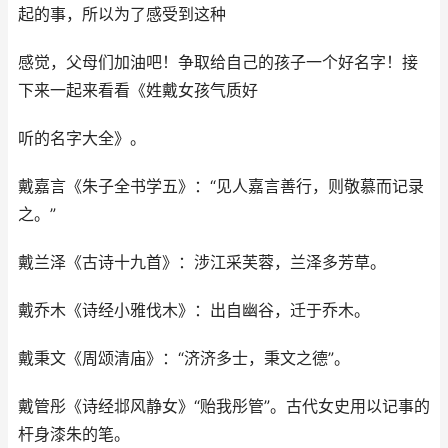
起的事，所以为了感受到这种
感觉，父母们加油吧！争取给自己的孩子一个好名字！接
下来一起来看看《姓戴女孩气质好
听的名字大全》。
戴嘉言《朱子全书学五》：“见人嘉言善行，则敬慕而记录
之。”
戴兰泽《古诗十九首》：涉江采芙蓉，兰泽多芳草。
戴乔木《诗经小雅伐木》：出自幽谷，迁于乔木。
戴秉文《周颂清庙》：“济济多士，秉文之德”。
戴管彤《诗经邶风静女》“贻我彤管”。古代女史用以记事的
杆身漆朱的笔。