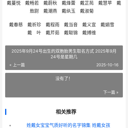
戴蔓悦 戴畅若 戴蔚秋 戴烽蕾 戴芷苑 戴慧苹 戴
敖尉 戴潮燕 戴纨玉 戴淑菊
戴春慈 戴祈珍 戴程雨 戴当音 戴义宣 戴娟雪
戴 叶 戴芹茹 戴聪锦 戴搏维
2025年9月24号出生的双胞胎男生取名方式 2025年9月
24号是星期几
« 上一篇
2025-10-16
没有了！
下一篇 »
相关推荐
姓戴女宝宝气质好听的名字锦集 姓戴女孩