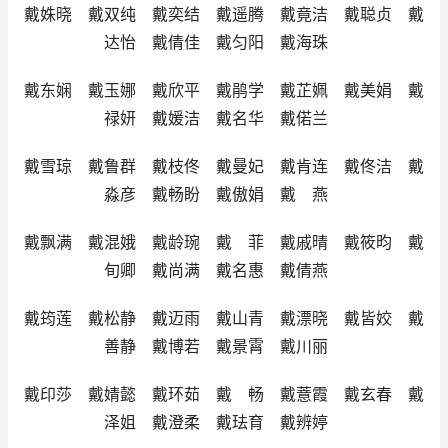
戴姝晓 戴双纯 戴奕结 戴遥腾 戴竟洁 戴聪贞 戴
达怡 戴倩佳 戴匀阳 戴海珠
戴东娴 戴玉娜 戴欣平 戴鹃学 戴芷姵 戴美娟 戴
禄妍 戴媛洁 戴名华 戴偌兰
戴雪琼 戴鲁群 戴枝佟 戴曼妃 戴肯连 戴佟洁 戴
淼彦 戴畅盼 戴傲娟 戴 燕
戴飘满 戴混娥 戴龄琬 戴 菲 戴戚晴 戴筱昀 戴
旬卿 戴尚满 戴名惠 戴倩燕
戴筠莲 戴松静 戴迈雨 戴山青 戴漂晓 戴皆姣 戴
善静 戴博若 戴景霄 戴川丽
戴印莎 戴婧懿 戴环茹 戴 畅 戴薏霞 戴玄春 戴
泽姐 戴澄柔 戴珐育 戴辨婷