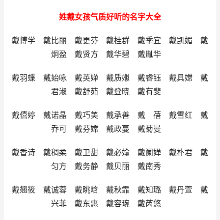
姓戴女孩气质好听的名字大全
戴博学 戴比丽 戴更芬 戴桂群 戴季宜 戴凯媚 戴
炯盈 戴贤方 戴华碧 戴胤华
戴羽蝶 戴始咏 戴英婵 戴质娰 戴睿钰 戴具嫦 戴
君淑 戴舒茹 戴登晓 戴有斐
戴僖婷 戴诺晶 戴巧美 戴承善 戴 蓓 戴雪红 戴
乔可 戴芬嫦 戴政蔓 戴菊曼
戴香诗 戴稠柔 戴卫甜 戴必婾 戴阑婵 戴朴君 戴
匀方 戴务静 戴贝丽 戴南秀
戴翘筱 戴诚蓉 戴眺晗 戴秋霏 戴知璐 戴丹萱 戴
兴菲 戴东惠 戴容琬 戴芮悠