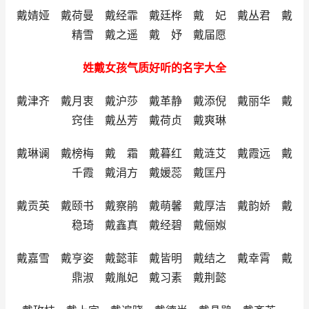
戴婧娅 戴荷曼 戴经霏 戴廷桦 戴 妃 戴丛君 戴
精雪 戴之遥 戴 妤 戴届愿
姓戴女孩气质好听的名字大全
戴津齐 戴月衷 戴沪莎 戴革静 戴添倪 戴丽华 戴
窍佳 戴丛芳 戴荷贞 戴爽琳
戴琳谰 戴榜梅 戴 霜 戴暮红 戴涟艾 戴霞远 戴
千霞 戴涓方 戴媛蕊 戴匡丹
戴贡英 戴颐书 戴察鹃 戴萌馨 戴厚洁 戴韵娇 戴
稳琦 戴鑫真 戴经碧 戴俪娰
戴嘉雪 戴亨姿 戴懿菲 戴皆明 戴结之 戴幸霄 戴
鼎淑 戴胤妃 戴习素 戴荆懿