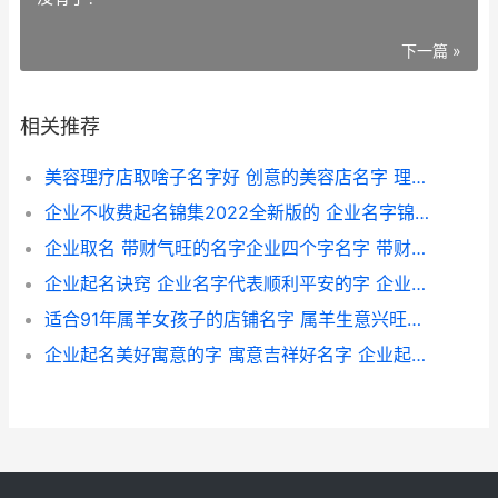
下一篇 »
相关推荐
美容理疗店取啥子名字好 创意的美容店名字 理疗店取什么名字好 理疗馆开店用什么名
企业不收费起名锦集2022全新版的 企业名字锦集参考 公司起名字大全免费不重名
企业取名 带财气旺的名字企业四个字名字 带财的企业名
企业起名诀窍 企业名字代表顺利平安的字 企业名称起名大全
适合91年属羊女孩子的店铺名字 属羊生意兴旺名字 适合91年属羊女戴的饰品
企业起名美好寓意的字 寓意吉祥好名字 企业起名美好寓意的名字