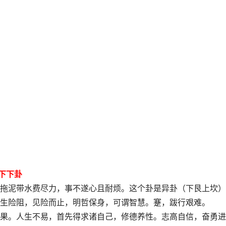
 下下卦
拖泥带水费尽力，事不遂心且耐烦。这个卦是异卦（下艮上坎）
生险阻，见险而止，明哲保身，可谓智慧。蹇，跋行艰难。
果。人生不易，首先得求诸自己，修德养性。志高自信，奋勇进