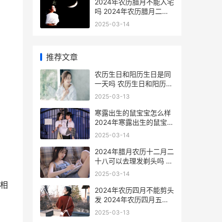
2024年农历腊月不能入宅
吗 2024年农历腊月二十
七
2025-03-14
推荐文章
农历生日和阳历生日是同
一天吗 农历生日和阳历生
日多少年重合
2025-03-13
寒露出生的鼠宝宝怎么样
2024年寒露出生的鼠宝宝
取名
2025-03-14
2024年腊月农历十二月二
十八可以去理发剃头吗 阳
历2024年腊月
2025-03-14
相
2024年农历四月不能剪头
发 2024年农历四月五月
结婚吉日
2025-03-13