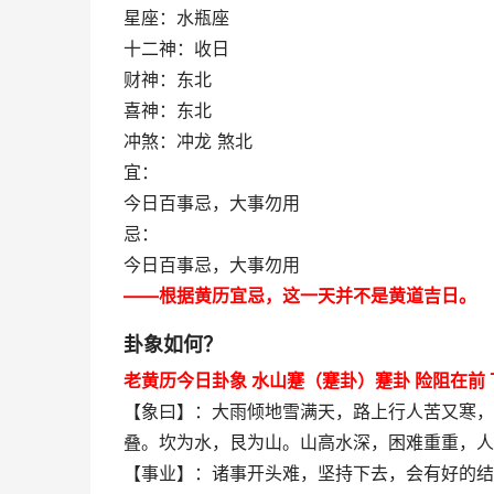
星座：水瓶座
十二神：收日
财神：东北
喜神：东北
冲煞：冲龙 煞北
宜：
今日百事忌，大事勿用
忌：
今日百事忌，大事勿用
——根据黄历宜忌，这一天并不是黄道吉日。
卦象如何？
老黄历今日卦象 水山蹇（蹇卦）蹇卦 险阻在前
【象曰】：大雨倾地雪满天，路上行人苦又寒，
叠。坎为水，艮为山。山高水深，困难重重，人
【事业】：诸事开头难，坚持下去，会有好的结