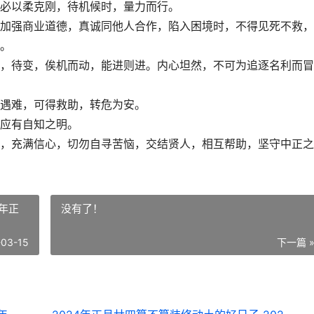
必以柔克刚，待机候时，量力而行。
加强商业道德，真诚同他人合作，陷入困境时，不得见死不救，
。
，待变，俟机而动，能进则进。内心坦然，不可为追逐名利而冒
遇难，可得救助，转危为安。
应有自知之明。
，充满信心，切勿自寻苦恼，交结贤人，相互帮助，坚守中正之
4年正
没有了！
-03-15
下一篇 