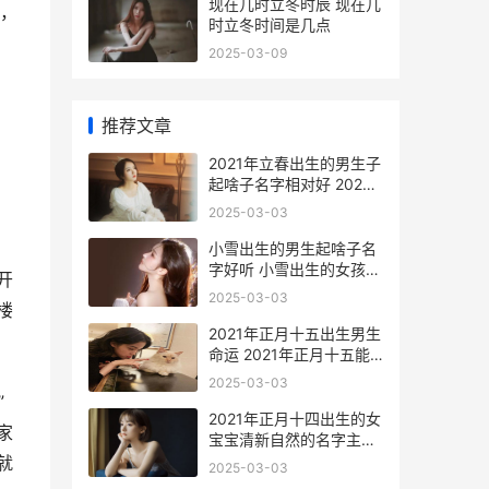
现在几时立冬时辰 现在几
，
时立冬时间是几点
2025-03-09
，
推荐文章
2021年立春出生的男生子
起啥子名字相对好 2022
年立春出生
2025-03-03
小雪出生的男生起啥子名
字好听 小雪出生的女孩取
开
什么名字
2025-03-03
楼
2021年正月十五出生男生
命运 2021年正月十五能
洗澡吗
2025-03-03
”
2021年正月十四出生的女
家
宝宝清新自然的名字主推
2021年正月十四可以出远
就
2025-03-03
门吗