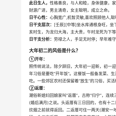
此日生人，
性格善良，与人和睦，身体健康，家
财源广进，男主清奇，女主聪明，成立之命。
日干心性：
心胸宽广,机智灵敏,喜欢照顾他人,聪
日干支层次：
[壬辰][中等]坐水库通根身旺
亥时生，为龙归大海，主大贵，午时龙死为下等
日干支分析：
劳禄之人，手足无时停；早年难守
大年初二的风俗是什么？
①开年：
照传统说法，除夕辞旧，大年初一迎新，初一迎
年习俗是要吃"开年饭"。这餐饭一般备发菜、
吃。一些郊区农村还保留着“放生”的习俗，买
②返厝：
潮俗新媳妇回娘家叫“返厝”，古称“归宁”，连续三
(婚后满月)之说。头返厝有三日回的，也有十
炊烟之前就得返回。二返厝可住一两天(潮安一