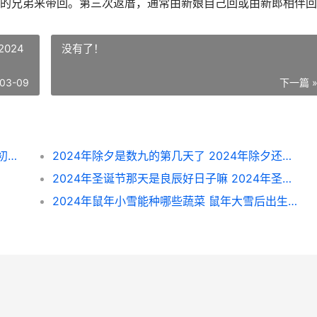
的兄弟来带回。第三次返厝，通常由新娘自己回或由新郎相伴回
024
没有了！
03-09
下一篇 
2024年正月初二出生的人命运 2024年正月初二祝福话语
2024年除夕是数九的第几天了 2024年除夕还是2024年除夕
2024年圣诞节那天是良辰好日子嘛 2024年圣诞节在几月几日
2024年鼠年小雪能种哪些蔬菜 鼠年大雪后出生的宝宝