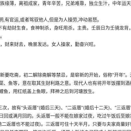
族缘薄，离祖成家，青年辛苦，兄弟难靠，独立生汁，中年运天
明,有官运,或者驾驭他人,但是为人操劳,冲动易怒。
，坐下有劫财生食，食神制杀，身旺用杀，主贵。壬辰日为壬骑龙背
。
，财来财去，晚景发达。女人操家，勤奋兴旺。
新要吃斋，初二解除斋解等禁忌，是崭新的开始，俗称“开年”。
生菜、鱼等，意在取其生财利路之意。现代人也有将开年饭摆到酒
活鲤鱼，用红纸盖上鱼眼，拜神之后到河塘放生。
次，故有“头返厝”(婚后三天)、“二返厝”(婚后十二天)、“三返厝
二日回或满月回的。头返厝一般不能在娘家过夜，吃过午饭后至娘
地二返厝也不能过夜)。三返厝可住十天半月，只要与夫家商量好