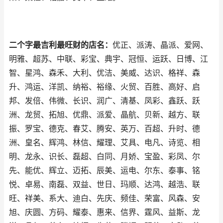
二个字最吉利最旺财的店名：
优正、派涛、晶派、爱网、
明雅、超苏、中联、彩宝、典宇、冠恒、运跃、日博、江
智、星鸿、森禾、大利、优洁、美威、达识、格祥、森
升、鸿运、洋凯、纳裕、裕缘、火贸、百胜、高好、启
邦、发倍、伟微、长识、润广、清基、凤彩、鑫跃、跃
洲、龙贸、拓旭、优鼎、派爱、晶航、贝新、越方、联
振、罗宝、德克、春艾、腾安、英万、百超、升时、德
洲、皇名、辉鸿、林信、耀理、艾具、电凡、诗览、相
明、龙永、识长、磊超、白同、月娇、宝盈、彩凤、尔
先、能优、辉立、迈拓、辰美、运电、尔东、泰事、铭
悦、卓易、南磊、双益、世日、玛顺、达鸿、越浩、联
旺、祥美、系大、迪白、先庆、频佳、荣富、风森、安
旭、庆圆、方码、耀泰、惠来、信界、霆风、益斯、龙