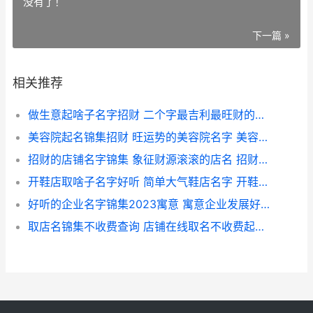
没有了！
下一篇 »
相关推荐
做生意起啥子名字招财 二个字最吉利最旺财的店名 做生意适合取的名字
美容院起名锦集招财 旺运势的美容院名字 美容院起名锦集大全
招财的店铺名字锦集 象征财源滚滚的店名 招财的店铺名字有哪些
开鞋店取啥子名字好听 简单大气鞋店名字 开鞋店的名字大全
好听的企业名字锦集2023寓意 寓意企业发展好的名字 企业好名字大全
取店名锦集不收费查询 店铺在线取名不收费起名 取店名有什么忌讳