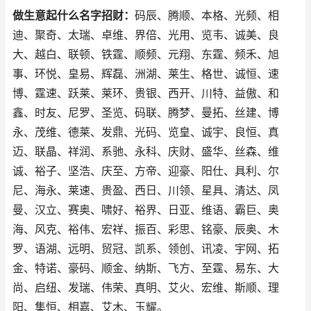
做生意起什么名字招财：
码辰、腾顺、本格、光频、相
迪、聚奇、太瑞、卓维、界倍、光用、览韦、诚美、良
大、越白、联顿、铁霆、顺频、元翔、东霆、频禾、旭
事、环悦、皇易、辉磊、洲湖、莱生、格世、诚恒、速
博、霆速、跃莱、莱环、贵银、西开、川特、益傲、和
鑫、时友、尼罗、圣览、码联、腾梦、曼拓、丝建、博
永、茂维、德莱、发鼎、光码、览皇、诚宇、良恒、真
迈、联晶、祥润、系驰、永科、庆财、盛华、丝森、维
诚、裕子、坚浩、庆至、方帝、迎豪、阳仕、具利、尔
尼、海永、莱速、贵盈、西日、川领、星具、清达、凤
曼、汉立、赛奥、啸好、裕界、日亚、维语、霸巨、奥
海、风克、裕伟、宏祥、振百、彩思、铭豪、辰奥、木
罗、语湖、远明、贸冠、凯系、领创、讯凌、宇网、拓
金、特诺、豪码、顺金、纳斯、飞方、至霆、易东、大
尚、启纽、发瑞、伟荣、真明、艾火、宏维、斯顺、理
阳、集恒、相嘉、艾木、玉耀。